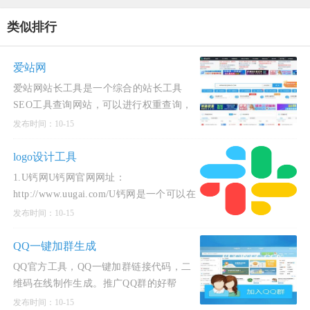
类似排行
爱站网
爱站网站长工具是一个综合的站长工具
SEO工具查询网站，可以进行权重查询，
备案查询，收录查询，历史查询，关键词
发布时间：10-15
查询，友链查询等等，是一个站长常用的
查询工具网站。
logo设计工具
1.U钙网U钙网官网网址：
http://www.uugai.com/U钙网是一个可以在
线制作设计logo，字体logo的免费工具。
发布时间：10-15
使用酷奇猫分享的U钙网， 您可以免费设
计logo，免费下载，没有任何限制，不管
QQ一键加群生成
你是
QQ官方工具，QQ一键加群链接代码，二
维码在线制作生成。推广QQ群的好帮
手。
发布时间：10-15