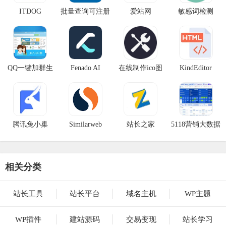
ITDOG
批量查询可注册
爱站网
敏感词检测
域名
QQ一键加群生
Fenado AI
在线制作ico图
KindEditor
成
标
腾讯兔小巢
Similarweb
站长之家
5118营销大数据
相关分类
站长工具
站长平台
域名主机
WP主题
WP插件
建站源码
交易变现
站长学习