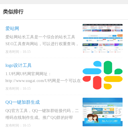
类似排行
爱站网
爱站网站长工具是一个综合的站长工具
SEO工具查询网站，可以进行权重查询，
备案查询，收录查询，历史查询，关键词
发布时间：10-15
查询，友链查询等等，是一个站长常用的
查询工具网站。
logo设计工具
1.U钙网U钙网官网网址：
http://www.uugai.com/U钙网是一个可以在
线制作设计logo，字体logo的免费工具。
发布时间：10-15
使用酷奇猫分享的U钙网， 您可以免费设
计logo，免费下载，没有任何限制，不管
QQ一键加群生成
你是
QQ官方工具，QQ一键加群链接代码，二
维码在线制作生成。推广QQ群的好帮
手。
发布时间：10-15