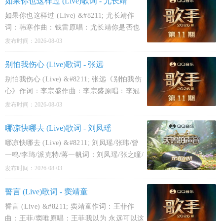
如果你也这样过 (Live)歌词 - 尤长靖
Limited)痛到没法再坚持
如果你也这样过 (Live) &#8211; 尤长靖作
词：韩寒作曲：钱雷原唱：尤长靖你是否也
曾经彻夜难眠也许昨天也许已经多年是否也
发布时间：2026-08-03
会莫名其妙流泪在洗手间在阳台边所有人都
说 最欣赏你的洒脱你笑得最多 永远不会落寞
别怕我伤心 (Live)歌词 - 张远
你周末会远行
别怕我伤心 (Live) &#8211; 张远《别怕我伤
心》作词：李宗盛作曲：李宗盛原唱：李冠
毅《过火》作词：陈佳明作曲：曹俊鸿原
发布时间：2026-08-03
唱：张信哲好久没有你的信好久没有人陪我
谈心怀念你柔情似水的眼睛是我天空最美丽
哪凉快哪去 (Live)歌词 - 刘凤瑶
的星星异乡的午夜特别冷
哪凉快哪去 (Live) &#8211; 刘凤瑶/张玮/曾
一鸣/李琦/派克特/蒋一帆词：刘凤瑶/张之瞳/
蒋柽rap词：派克特曲：刘凤瑶原唱：刘凤瑶
发布时间：2026-08-03
苍茫无休千万里 (千万里)浴火逆风行山水独
修沧海迎铁骨轰天鸣窗外一道月光疑是地上
誓言 (Live)歌词 - 窦靖童
霜我点了一
誓言 (Live) &#8211; 窦靖童作词：王菲作
曲：王菲/窦唯原唱：王菲我以为 永远可以这