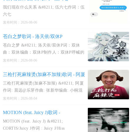
屈 过
我们现在什么关系 &#8211; 伍六七作词：伍
六七
作曲：伍六七
发布时间：2026-08-06
编曲：罗恩 Rune
我们现在什么关系
苍白之梦歌词 - 洛天依/双休P
视为朋友还是恋人
苍白之梦 &#8211; 洛天依/双休P词：双休
想占有却没身份
曲：双休编曲：双休P制作人：双休P呼喊的
我又怎么和你辩论
声音逐渐被眼前的雾撕裂伸出手来 迎接也没
发布时间：2026-08-06
缠绵后点一支烟
有用只留下了光的碎屑失重的感觉蔓延全身
我陪你一起失眠
的每个地方跳进影子 便再也不能够感受到自
三枪打死麻辣烫(加麻不加辣)歌词 - 阿厦
暧昧/陌生
己的存在不时发散
三枪打死麻辣烫(加麻不加辣) &#8211; 阿厦
都在我们之间
作词: 晨远@乐芽作曲: 张新华编曲: 小桐混
f…
音: 小桐加麻不加辣 加麻不加辣哦加麻不加
发布时间：2026-08-04
你喜欢过我
辣 哦加麻不加辣不加不加就不加 我啪啪啪啪
啪不加不加 我啪啪啪啪啪不加不加不加 我啪
MOTION (feat. Juicy J)歌词 -
啪
CORTIS/Juicy J
MOTION (feat. Juicy J) &#8211;
CORTIS/Juicy J作词 : Juicy J/Hiss