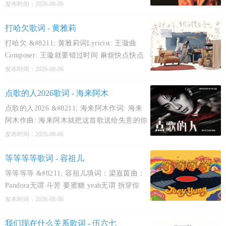
Ninos Hanna/CX LucasKeep it realKeep it real
发布时间：2026-08-06
with meYou draw me in but when the lights
go outMy face begins to change the mask it
打哈欠歌词 - 黄雅莉
打哈欠 &#8211; 黄雅莉词Lyricist: 王璇曲
Composer: 王璇就要错过时间 麻烦快点快点
他说马上出现 估计还没出房间坐在公园里面
发布时间：2026-08-06
吸管被我咬扁今天天空好蓝 阳光好耀眼小孩
开的花店 贩卖朵朵新鲜做个生活导演 记录幸
点歌的人2026歌词 - 海来阿木
福
点歌的人2026 &#8211; 海来阿木作词: 海来
阿木作曲: 海来阿木就把这首歌送给失意的你
是喜是悲尘缘注定不折磨自己就把这首歌送
发布时间：2026-08-06
给迷茫的你屋外沧桑屋内过往告别昨夜的愁
啦啦啦啦啦啦啦哦阿巴啊巴巴啦啦啦啦啦啦
等等等等歌词 - 容祖儿
啦噢噢
等等等等 &#8211; 容祖儿填词：梁嘉茵曲：
Pandora无谓 斗苦 要蜜糖 yeah无谓 拆穿你
扮忙 oh明明 很想偷看 爱神睡过的床想不容
发布时间：2026-08-06
错失 watch me come on凭 咪高峰一个 世人
都配合我恋 爱 到有点蹉跎 照上宝座曾经 委
我们现在什么关系歌词 - 伍六七