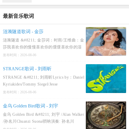
最新音乐歌词
涟漪隧道歌词 - 金莎
涟漪隧道 &#8211; 金莎词：时雨/王维曲：金
莎我喜欢你的慢慢喜欢你的缓缓喜欢你的湿
漉漉在自由中怦然我的灵魂在微醺尾骨长出
发布时间：2026-08-06
尾巴我是如此欢迎你胜过雅灰蝶闪蓝假如天
意是这座城绊住我一眼附赠前世的因果一朵
STRANGE歌词 - 刘雨昕
一朵伞在涟漪
STRANGE &#8211; 刘雨昕Lyrics by：Daniel
Kyriakides/Tommy Siegel/Jesse
KristinComposed by：Daniel
发布时间：2026-08-06
Kyriakides/Tommy Siegel/Jesse
KristinProduced by：Daylight/Tommy
金乌 Golden Bird歌词 - 刘宇
SiegeStrange as a window turns back into san
金乌 Golden Bird &#8211; 刘宇 /Alan Walker
/孙名川Chuanzi Suona唢呐演奏: 孙名川
Chuanzi Suona词: 张鹏鹏/孙名川Chuanzi