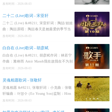
noise/Supreme Boi/MARTIN/Derrick
发布时间：2026-08-03
Milano/JUHOON/SEONGHYEON
作曲 : Juicy J/Hiss noise/Supreme
二十二 (Live)歌词 - 宋亚轩
Boi/MARTIN/Derrick
二十二 (Live) &#8211; 宋亚轩词：陶喆/娃娃
Milano/JUHOON/SEONGHYEON
曲：陶喆原唱：陶喆春天是她最爱的季节当
微风随意吹乱她的头发她并不在意身边世界
发布时间：2026-08-03
的吵杂只想着自己生命中的变化还有十五分
钟才午休从早到晚没有想象中那么好过安定
白自在 (Live)歌词 - 胡彦斌
的日子不一定
白自在 (Live) &#8211; 胡彦斌作词：林若宁
作曲：雅称而 Amir Masoh我在故我在不为别
人感受而存在失败不失败比赛不为万人的喝
发布时间：2026-08-03
彩坦坦白白的胸怀熙来攘往的人海我可以置
身事外我的路在我心头忘了拥挤的十字路口
灵魂相愿歌词 - 张敬轩
树叶在河流
灵魂相愿 &#8211; 张敬轩词：小克曲：张敬
轩编曲：어영수 (Eo Young Soo)监制：Hins
Cheung/Isaac ChanOP：EEG Music
发布时间：2026-08-03
Publishing Limited/Harbour Heroes Limited
(SP：Warner Chappell Music, Hong Kong