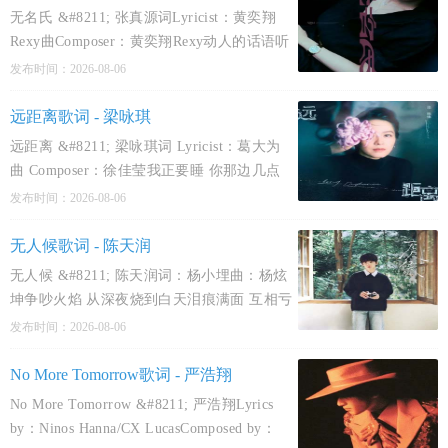
无名氏 &#8211; 张真源词Lyricist：黄奕翔
Rexy曲Composer：黄奕翔Rexy动人的话语听
太多让人幻想遥远以后我站在人群最后只听
发布时间：2026-08-06
见你轻描带过有人问起以后你说我们是朋友
你眼神闪躲我替你守着多少个寂寞若你有亏
远距离歌词 - 梁咏琪
欠就不敢直视
远距离 &#8211; 梁咏琪词 Lyricist：葛大为
曲 Composer：徐佳莹我正要睡 你那边几点
应该开着车子刚买完 一杯咖啡讯息给你总是
发布时间：2026-08-06
没几秒就回就像在身边 忘了隔多远我才醒来
就收到留言约好各自去看电影再 交换意见两
无人候歌词 - 陈天润
座城 两
无人候 &#8211; 陈天润词：杨小埋曲：杨炫
坤争吵火焰 从深夜烧到白天泪痕满面 互相亏
欠 爱变成黑眼圈亲密无间 才懂软肋在哪边伤
发布时间：2026-08-06
几遍 再抚慰一点甜 我迷恋痛觉不肯低头害怕
认错当爱变成折磨能不能别退缩能不能紧抱
No More Tomorrow歌词 - 严浩翔
我爱像
No More Tomorrow &#8211; 严浩翔Lyrics
by：Ninos Hanna/CX LucasComposed by：