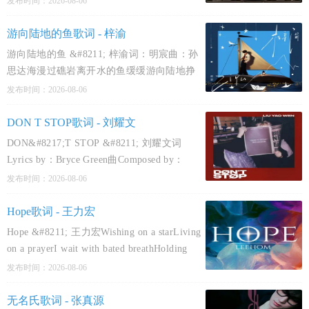
发布时间：2026-08-06
Suona曲: 孙名川Chuanzi Suona/董嘉
鸿/Willim 缪维霖A1一身漆黑 曲解了双目我
游向陆地的鱼歌词 - 梓渝
提醒灾难 却
游向陆地的鱼 &#8211; 梓渝词：明宸曲：孙
思达海漫过礁岩离开水的鱼缓缓游向陆地挣
脱宿命不怕搁浅去不属于它的世界蔚蓝无边
发布时间：2026-08-06
际快窒息的我焚烧眼泪和执着读荒诞的寓言
信古老的誓言撑不过七秒的时间想再见 某一
DON T STOP歌词 - 刘耀文
年某一天我甘
DON&#8217;T STOP &#8211; 刘耀文词
Lyrics by：Bryce Green曲Composed by：
Bryce Green/Yael Nahar/Dayle Hamers编曲
发布时间：2026-08-06
Arranged by：Bryce Green/Yael NaharYeah
yeahWe bout our bizDancing with meBetter
Hope歌词 - 王力宏
stick to the scr
Hope &#8211; 王力宏Wishing on a starLiving
on a prayerI wait with bated breathHolding
onBut running out of airBut is this the
发布时间：2026-08-06
darkBefore the dawn?It&#8217;s lonely as the
night is longAnd nobody knows
无名氏歌词 - 张真源