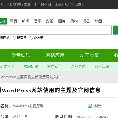
rl + D 键进行收藏！十年磨一剑，让我们从“
心
”出发！
站内
网页
新闻
音乐
影视
图片
购物
问答
地图
搜网站
搜资讯
查收录
影音娱乐
网络应用
AI工具集
范文大全
求职招聘
写作助手
游戏导航
百科知识
>
WordPress主题探测最新免费网址入口
测WordPress网站使用的主题及官网信息
站名称：
WordPress主题探测
纠错
属分类：
收录日期：
站长工具
2024-10-15 08:46:43