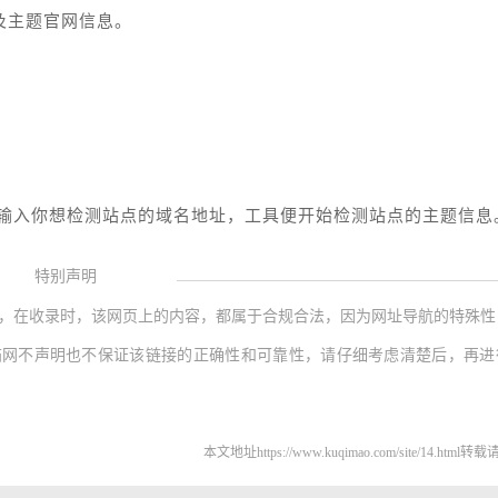
题及主题官网信息。
输入你想检测站点的域名地址，工具便开始检测站点的主题信息
特别声明
，在收录时，该网页上的内容，都属于合规合法，因为网址导航的特殊性
猫网不声明也不保证该链接的正确性和可靠性，请仔细考虑清楚后，再进
本文地址https://www.kuqimao.com/site/14.html