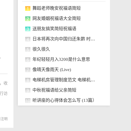
1
舞蹈老师晚安祝福语简短
2
网友婚姻祝福语大全简短
3
送朋友搞笑简短祝福语
4
日本将再次向中国归还朱鹮 时隔8年
5
很久很久
。
6
年纪轻轻月入3200是什么意思
7
像晴天像雨天 (Live)
8
电梯机房管理制度范文 电梯机房管
，收
9
中秋祝福语给父亲简短
行访
10
听讲座的心得体会怎么写 (13篇）
转载请注明