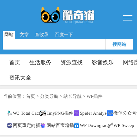
网站
文章
查收录
百度一下
搜网站
首页
生活服务
资源查找
影音娱乐
网络
资讯大全
当前位置：
首页
>
分类导航
>
站长导航
>
WP插件
W3 Total Cache
TinyPNG插件
Spider Analyser
微信公众号
网页重定向插件
网站百宝箱插件
WP Downgrade
WP-Sweep