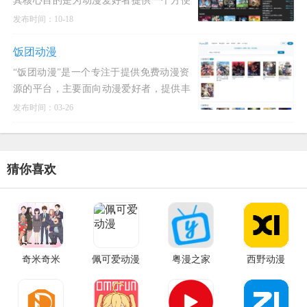
其核心目的是为动漫爱好者提供一个方便
的平台，以便他们可以在线观看各种类型
发布时间：10-18
的动漫。这个网站包含了日本动漫、国产
动漫以及美国动漫等不
饭团动漫
“饭团动漫”是一个专注于提供免费动漫资
源的平台，主要面向动漫爱好者，提供丰
富的动漫内容和便捷的观看体验。
发布时间：03-26
猜你喜欢
奇米奇米
佩可爱动漫
粤漫之家
西野动漫