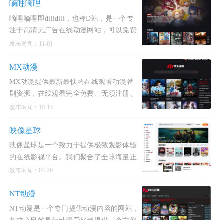
嘀哩嘀哩
嘀哩嘀哩即dilidili，也称D站，是一个专
注于高清无广告在线动漫网站，可以免费
在线观看动漫视频。嘀哩嘀哩动漫是一个
发布时间：11-01
免费在线观看动漫的网站。嘀哩嘀哩提供
了丰富的动漫资源，包括
MX动漫
MX动漫提供最新最快的在线观看动漫番
剧资源，在线观看完全免费、无须注册、
高速播放、更新及时的专业在线动漫网
发布时间：10-15
站，是樱花动漫外最好打的备用动漫网
站。
映像星球
映像星球是一个致力于提供极致观影体验
的在线影视平台。我们聚合了全球海量正
版影视资源，涵盖最新电影、热门电视
发布时间：03-26
剧、经典动漫及高分纪录片。全站内容支
持4K高清播放，无广告流
NT动漫
NT动漫是一个专门提供动漫内容的网站，