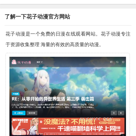
了解一下花子动漫官方网站
花子动漫是一个免费的日漫在线观看网站。花子动漫专注
于资源收集整理 海量的有效的高质量的动漫。