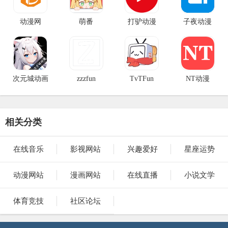
动漫网
萌番
打驴动漫
子夜动漫
次元城动画
zzzfun
TvTFun
NT动漫
相关分类
在线音乐
影视网站
兴趣爱好
星座运势
动漫网站
漫画网站
在线直播
小说文学
体育竞技
社区论坛