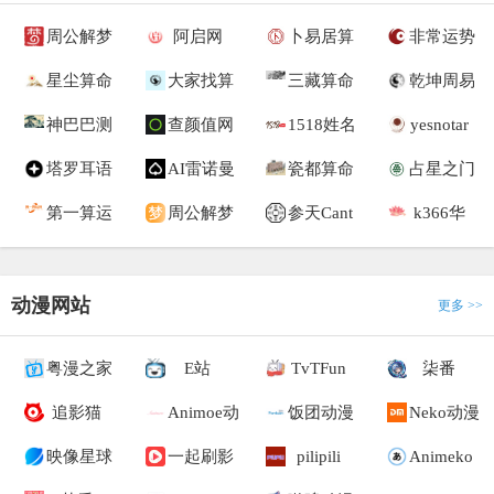
周公解梦
阿启网
卜易居算
非常运势
星尘算命
大家找算
三藏算命
乾坤周易
神巴巴测
查颜值网
1518姓名
yesnotar
塔罗耳语
AI雷诺曼
瓷都算命
占星之门
第一算运
周公解梦
参天Cant
k366华
动漫网站
更多 >>
粤漫之家
E站
TvTFun
柒番
追影猫
Animoe动
饭团动漫
Neko动漫
映像星球
一起刷影
pilipili
Animeko