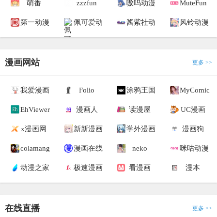
萌番
zzzfun
嗷呜动漫
MuteFun
第一动漫
佩可爱动
酱紫社动
风铃动漫
漫画网站
更多 >>
我爱漫画
Folio
涂鸦王国
MyComic
EhViewer
漫画人
读漫屋
UC漫画
x漫画网
新新漫画
学外漫画
漫画狗
colamang
漫画在线
neko
咪咕动漫
动漫之家
极速漫画
看漫画
漫本
在线直播
更多 >>