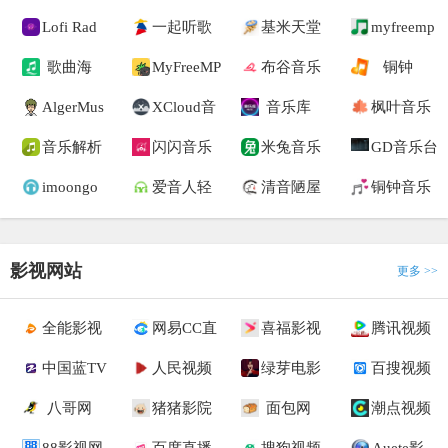
Lofi Rad
一起听歌
基米天堂
myfreemp
歌曲海
MyFreeMP
布谷音乐
铜钟
AlgerMus
XCloud音
音乐库
枫叶音乐
音乐解析
闪闪音乐
米兔音乐
GD音乐台
imoongo
爱音人轻
清音陋屋
铜钟音乐
影视网站
更多 >>
全能影视
网易CC直
喜福影视
腾讯视频
中国蓝TV
人民视频
绿芽电影
百搜视频
八哥网
猪猪影院
面包网
潮点视频