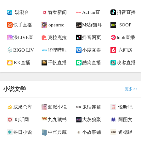
观潮台
看看新闻
AcFun直
抖音直播
快手直播
openrec
M站(猫耳
SOOP
浪LIVE直
克拉克拉
抖音网页
look直播
BIGO LIV
哔哩哔哩
小度互娱
六间房
KK直播
千帆直播
酷狗直播
映客直播
小说文学
更多 >>
成果总库
派派小说
鬼话连篇
悦听吧
幻听网
九九藏书
大灰狼聚
阿图文
冬日小说
中华典藏
小故事铺
道德经