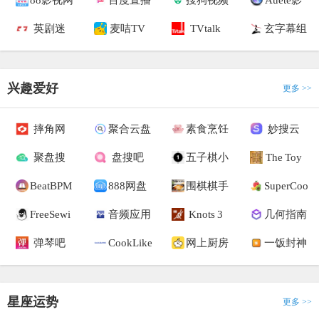
88影视网
百度直播
搜狗视频
Auete影
英剧迷
麦咭TV
TVtalk
玄字幕组
兴趣爱好
更多 >>
摔角网
聚合云盘
素食烹饪
妙搜云
聚盘搜
盘搜吧
五子棋小
The Toy
BeatBPM
888网盘
围棋棋手
SuperCoo
FreeSewi
音频应用
Knots 3
几何指南
弹琴吧
CookLike
网上厨房
一饭封神
星座运势
更多 >>