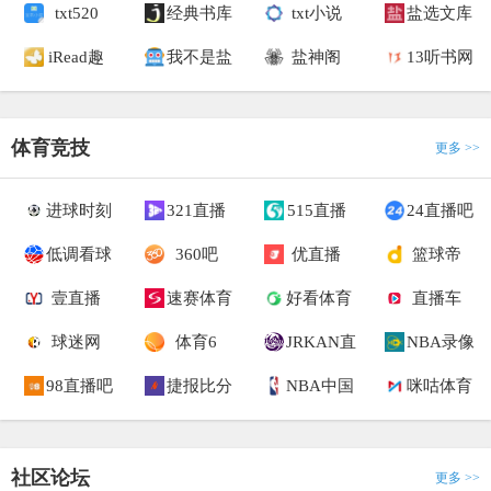
txt520
经典书库
txt小说
盐选文库
iRead趣
我不是盐
盐神阁
13听书网
体育竞技
更多 >>
进球时刻
321直播
515直播
24直播吧
低调看球
360吧
优直播
篮球帝
壹直播
速赛体育
好看体育
直播车
球迷网
体育6
JRKAN直
NBA录像
98直播吧
捷报比分
NBA中国
咪咕体育
社区论坛
更多 >>