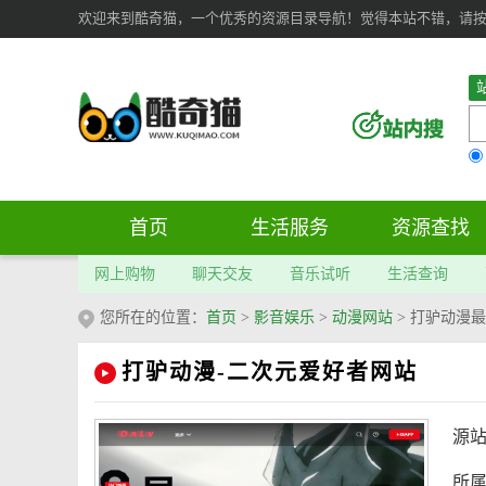
欢迎来到酷奇猫，一个优秀的资源目录导航！觉得本站不错，请按 Ct
首页
生活服务
资源查找
网上购物
聊天交友
音乐试听
生活查询
您所在的位置：
首页
>
影音娱乐
>
动漫网站
>
打驴动漫最
打驴动漫-二次元爱好者网站
源
所