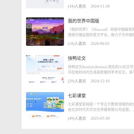
(34)人喜欢
2024-11-29
我的世界中国版
《我的世界》（Minecraft）网易中国版
游戏代理运营的官方平台，致力于为中国玩家
(18)人喜欢
2026-06-01
快鸭论文
快鸭论文&mdash;&mdash;领先的AI论
可在短时间内生成高质量的学术论文。该平.
(29)人喜欢
2024-12-16
七彩课堂
七彩课堂官网是一个专注于教育领域的综
由北京时代天华文化传媒有限公司运营。..
(49)人喜欢
2025-05-30