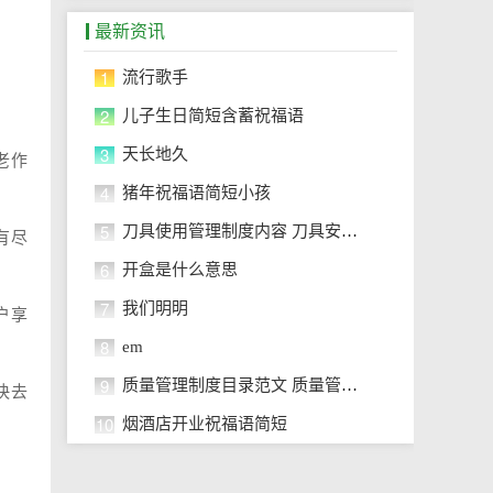
最新资讯
1
流行歌手
2
儿子生日简短含蓄祝福语
3
天长地久
老作
4
猪年祝福语简短小孩
5
刀具使用管理制度内容 刀具安全使
有尽
6
开盒是什么意思
7
我们明明
户享
8
em
9
质量管理制度目录范文 质量管理制
快去
10
烟酒店开业祝福语简短