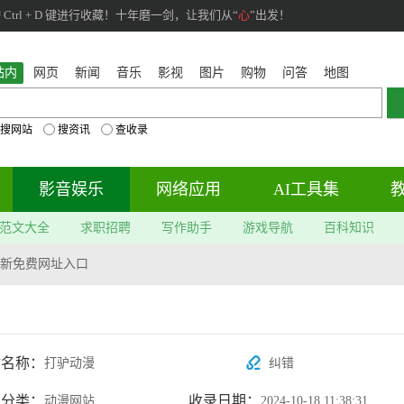
rl + D 键进行收藏！十年磨一剑，让我们从“
心
”出发！
站内
网页
新闻
音乐
影视
图片
购物
问答
地图
搜网站
搜资讯
查收录
影音娱乐
网络应用
AI工具集
范文大全
求职招聘
写作助手
游戏导航
百科知识
新免费网址入口
站名称：
打驴动漫
纠错
属分类：
收录日期：
动漫网站
2024-10-18 11:38:31