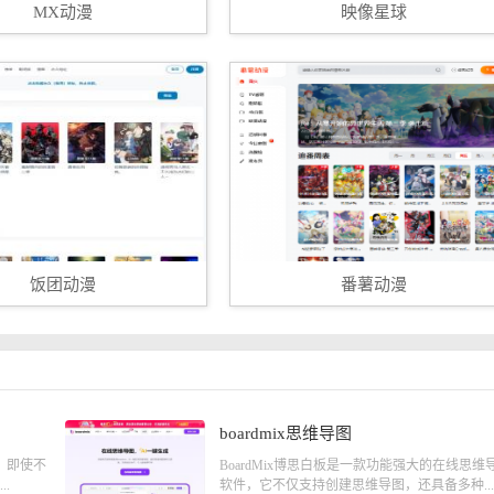
MX动漫
映像星球
饭团动漫
番薯动漫
boardmix思维导图
具，即使不
BoardMix博思白板是一款功能强大的在线思维
..
软件，它不仅支持创建思维导图，还具备多种...