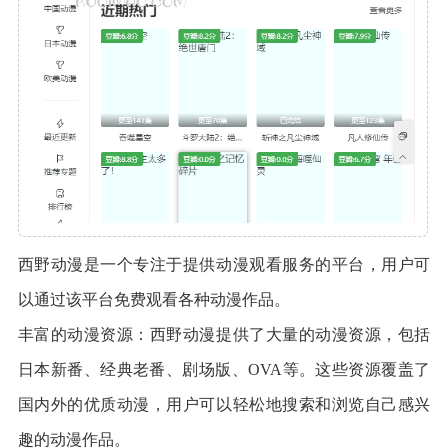
西野动漫是一个专注于提供动漫观看服务的平台，用户可
以通过该平台免费观看各种动漫作品。
丰富的动漫资源：西野动漫提供了大量的动漫资源，包括
日本新番、经典老番、剧场版、OVA等。这些资源覆盖了
国内外的优质动漫，用户可以轻松地搜索和浏览自己感兴
趣的动漫作品。