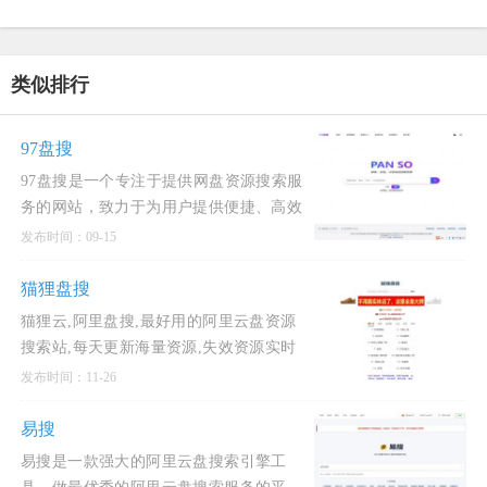
类似排行
97盘搜
97盘搜是一个专注于提供网盘资源搜索服
务的网站，致力于为用户提供便捷、高效
的资源获取途径。该平台支持多种主流网
发布时间：09-15
盘的资源搜索，包括百度网盘、夸克网
盘、迅雷网盘以及阿里云盘等，用户只需
猫狸盘搜
输入关键词，即可快速找到所需
猫狸云,阿里盘搜,最好用的阿里云盘资源
搜索站,每天更新海量资源,失效资源实时
删除。酷奇猫提示，猫狸盘搜阿里云盘搜
发布时间：11-26
索工具有较多的广告。
易搜
易搜是一款强大的阿里云盘搜索引擎工