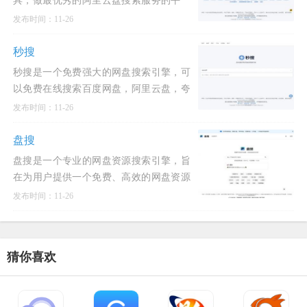
具，做最优秀的阿里云盘搜索服务的平
台。易搜收集各类阿里云盘资源提供一站
发布时间：11-26
式搜索功能，推动互联网优质资源的高效
传递。登录后即可查看链接
秒搜
秒搜是一个免费强大的网盘搜索引擎，可
以免费在线搜索百度网盘，阿里云盘，夸
克网盘的资源内容，无需注册登录即可下
发布时间：11-26
载。酷奇猫导航分享的秒搜网盘搜索网站
致力于做最优秀的阿里云盘
盘搜
盘搜是一个专业的网盘资源搜索引擎，旨
在为用户提供一个免费、高效的网盘资源
搜索平台。用户可以通过盘搜快速找到存
发布时间：11-26
储在各大网盘上的资源，包括但不限于阿
里云盘、百度网盘、夸
猜你喜欢