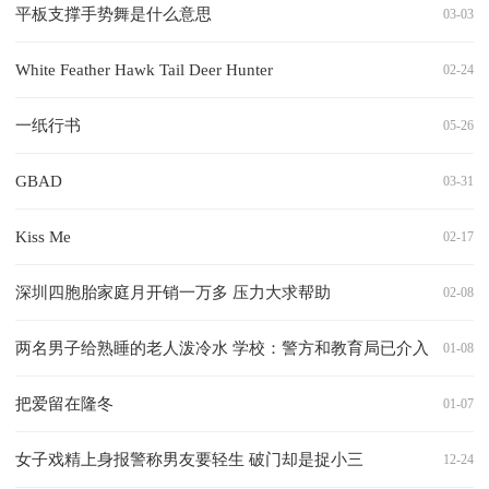
平板支撑手势舞是什么意思
03-03
White Feather Hawk Tail Deer Hunter
02-24
一纸行书
05-26
GBAD
03-31
Kiss Me
02-17
深圳四胞胎家庭月开销一万多 压力大求帮助
02-08
两名男子给熟睡的老人泼冷水 学校：警方和教育局已介入
01-08
把爱留在隆冬
01-07
女子戏精上身报警称男友要轻生 破门却是捉小三
12-24