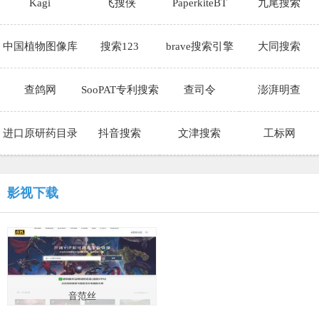
Kagi
飞搜侠
PaperkiteBT
九尾搜索
中国植物图像库
搜索123
brave搜索引擎
大同搜索
查鸽网
SooPAT专利搜索
查司令
澎湃明查
进口原研药目录
抖音搜索
文津搜索
工标网
影视下载
音范丝