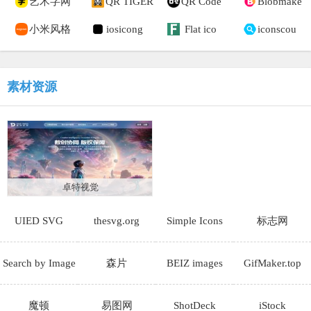
艺术字网
QR TIGER
QR Code
Blobmake
小米风格
iosicong
Flat ico
iconscou
素材资源
卓特视觉
UIED SVG
thesvg.org
Simple Icons
标志网
Search by Image
森片
BEIZ images
GifMaker.top
魔顿
易图网
ShotDeck
iStock