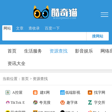
网站
文章
查收录
百度一下
搜网站
首页
生活服务
资源查找
影音娱乐
网络
资讯大全
当前位置：
首页
>
资源查找
A控屋
建E网
低端影视
找字网
TikTok E
夸克搜
趣字体
字交所