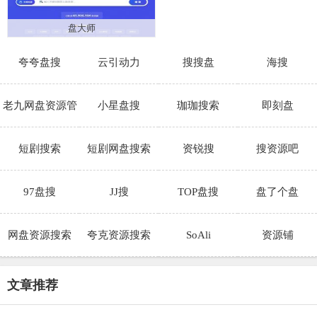
盘大师
夸夸盘搜
云引动力
搜搜盘
海搜
老九网盘资源管
小星盘搜
珈珈搜索
即刻盘
理系统
短剧搜索
短剧网盘搜索
资锐搜
搜资源吧
97盘搜
JJ搜
TOP盘搜
盘了个盘
网盘资源搜索
夸克资源搜索
SoAli
资源铺
文章推荐