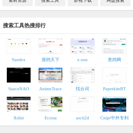
素材资源
搜索工具
影视下载
网盘搜索
搜索工具热搜排行
Yandex
搜鸽天下
x-sou
查鸽网
SauceNAO
AnimeTrace
找台词
PaperkiteBT
Xslist
Ecosia
ascii2d
Cnipr中外专利
数据库