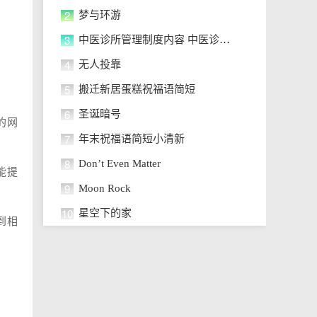
2
梦与环游
3
中医诊所管理制度内容 中医诊所的
4
无人投靠
5
搬迁新居蛋糕祝福语简短
6
圣诞暗号
的网
7
年末祝福语简短小清新
8
Don’t Even Matter
能提
9
Moon Rock
10
星空下的家
到相