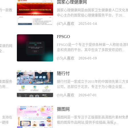
国家心理健康网
的一款教
国家心理健康网是由国家卫生健康委人口文化
.
中心主办的国家级心理健康服务平台，于20...
(47)人喜欢
2025-01-14
FPSGO
FPSGO是一个专注于提供各种第一人称射击游
菜谱的网
息和资源的平台，其中包含了多款受欢迎的...
..
(15)人喜欢
2026-01-19
随行付
桌面服务
随行付是一家成立于2011年的中国领先第三方
...
公司，总部位于北京，专注于为小微企业提...
(10)人喜欢
2026-07-01
摄图网
，支持在
摄图网是一家专注于正版摄影高清图片素材免
一键排
载的图库作品网站,提供手绘插画,海报,p...