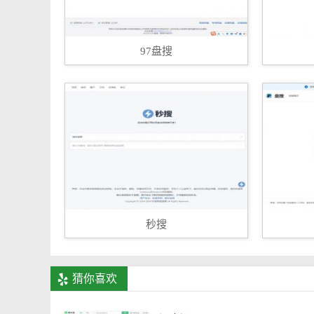
97盘搜
秒搜
猜你喜欢