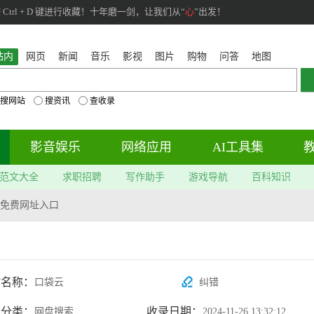
rl + D 键进行收藏！十年磨一剑，让我们从“
心
”出发！
站内
网页
新闻
音乐
影视
图片
购物
问答
地图
搜网站
搜资讯
查收录
影音娱乐
网络应用
AI工具集
范文大全
求职招聘
写作助手
游戏导航
百科知识
免费网址入口
站名称：
口袋云
纠错
属分类：
收录日期：
网盘搜索
2024-11-26 13:32:12