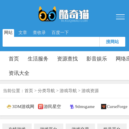
网站
文章
查收录
百度一下
搜网站
首页
生活服务
资源查找
影音娱乐
网络
资讯大全
当前位置：
首页
>
分类导航
>
游戏导航
>
游戏资源
3DM游戏网
游民星空
9dmsgame
CurseForge