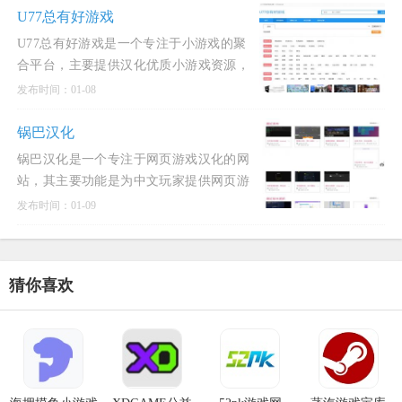
RPG（角色扮演游戏），并且致力于
U77总有好游戏
U77总有好游戏是一个专注于小游戏的聚
合平台，主要提供汉化优质小游戏资源，
同时为独立游戏作者提供作品发布的机
发布时间：01-08
会。该网站以“摸鱼”和“轻松”为主题，适
合玩家在空闲时间消磨时间，无需长时间
锅巴汉化
投入或复杂操作，即可体验到简
锅巴汉化是一个专注于网页游戏汉化的网
站，其主要功能是为中文玩家提供网页游
戏的本地化服务。锅巴汉化团队通过开发
发布时间：01-09
和使用汉化插件，以及手动翻译的方式，
将英文网页游戏的内容转化为中文，从而
方便中文玩家更好地体验游戏
猜你喜欢