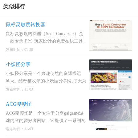
类似排行
鼠标灵敏度转换器
鼠标灵敏度转换器（Sens‑Converter）是
一款专为 FPS 玩家设计的免费在线工具，
旨在帮助玩家在不同游戏之间保持一致的
发布时间：01-20
瞄准手感和肌肉记忆。该站点支持超过
1500 款游戏，涵盖《无畏契约》《CS2》
小妖怪分享
《Apex 英雄》《守望先锋 2
小妖怪分享是一个兴趣使然的资源搬运
blog。酷奇猫收录的小妖怪分享网,每天为
大家更新国内外单机PJ游戏，安卓PJ软
发布时间：11-03
件，WIN软件下载，CAD 3DMAX的实用
教程，收录最新最全的STEAM单机破
ACG嘤嘤怪
ACG嘤嘤怪是一个专注于分享galgame游
戏内容的爱好者网站，它提供了一系列免
费汉化的游戏下载服务。这个平台主要分
发布时间：11-03
享的游戏类型包括SLG（策略类游戏）和