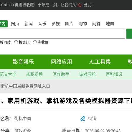
rl + D 键进行收藏！十年磨一剑，让我们从“
心
”出发！
站内
网页
新闻
音乐
影视
图片
购物
问答
地图
搜网站
搜资讯
查收录
影音娱乐
网络应用
AI工具集
范文大全
求职招聘
写作助手
游戏导航
百科知识
>
街机中国最新免费网址入口
戏、家用机游戏、掌机游戏及各类模拟器资源下
站名称：
街机中国
纠错
属分类：
收录日期：
游戏资源
2026-06-02 08:26:45