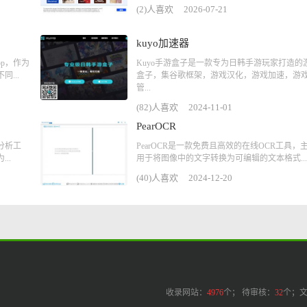
(2)人喜欢
2026-07-21
kuyo加速器
p，作为
Kuyo手游盒子是一款专为日韩手游玩家打造的
...
盒子，集谷歌框架，游戏汉化，游戏加速，游
管...
(82)人喜欢
2024-11-01
PearOCR
量分析工
PearOCR是一款免费且高效的在线OCR工具，
..
用于将图像中的文字转换为可编辑的文本格式...
(40)人喜欢
2024-12-20
收录网站：
4976
个； 待审核：
32
个；