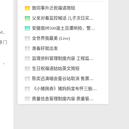
1
致同事升迁祝福语简短
2
父亲对着监控喊话 儿子次日买票回
3
安徽宿州500亩土豆遭哄抢，警方通报
M、
4
全世界我最美 (Live)
源门
5
准备好就出发
6
监理资料管理制度内容 工程监理内
》、
7
生日祝福语姑姑英文简短
8
陈奕迅演唱会曼谷站取消 售票平台
9
《小猪佩奇》猪妈妈宣布怀三胎 预
10
质量信息管理制度内容 质量管理制