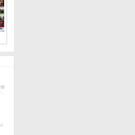
应搜
..
on）