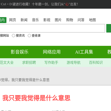
rl + D 键进行收藏！十年磨一剑，让我们从“
心
”出发！
站内
网页
新闻
音乐
影视
图片
购物
问答
地图
搜网站
搜资讯
查收录
影音娱乐
网络应用
AI工具集
范文大全
求职招聘
写作助手
游戏导航
百科知识
你觉得，我只要我觉得是什么意思
，我只要我觉得是什么意思