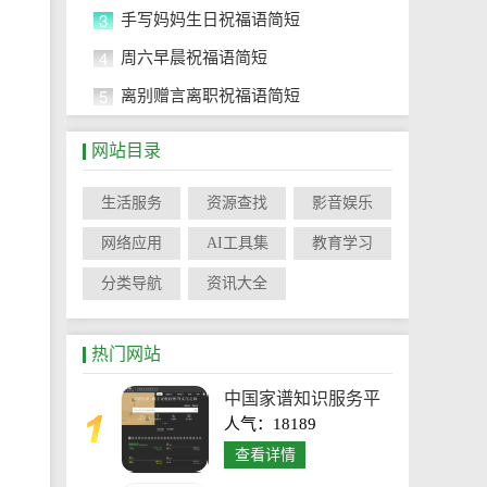
3
手写妈妈生日祝福语简短
4
周六早晨祝福语简短
5
离别赠言离职祝福语简短
网站目录
生活服务
资源查找
影音娱乐
网络应用
AI工具集
教育学习
分类导航
资讯大全
热门网站
中国家谱知识服务平
人气：18189
台
查看详情