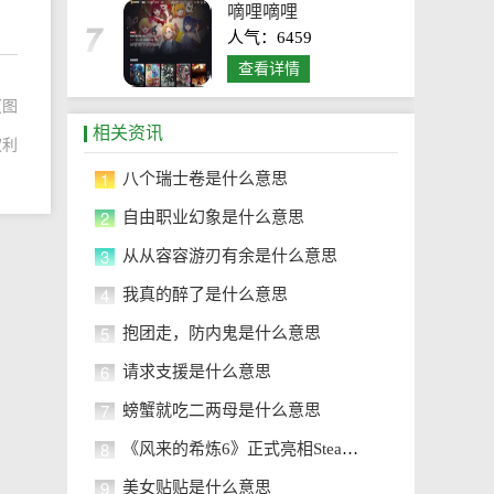
嘀哩嘀哩
人气：6459
查看详情
（图
相关资讯
权利
1
八个瑞士卷是什么意思
2
自由职业幻象是什么意思
3
从从容容游刃有余是什么意思
4
我真的醉了是什么意思
5
抱团走，防内鬼是什么意思
6
请求支援是什么意思
7
螃蟹就吃二两母是什么意思
8
《风来的希炼6》正式亮相Steam平台
9
美女贴贴是什么意思