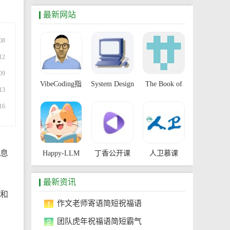
最新网站
08
12
09
VibeCoding指
System Design
The Book of
13
南
Primer
Secret
16
Knowledge
息
Happy-LLM
丁香公开课
人卫慕课
最新资讯
和
1
作文老师寄语简短祝福语
2
团队虎年祝福语简短霸气