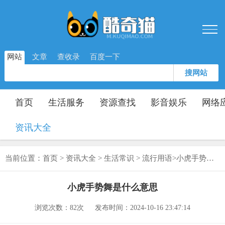
网站
文章
查收录
百度一下
搜网站
首页
生活服务
资源查找
影音娱乐
网络
资讯大全
当前位置：
首页
>
资讯大全
>
生活常识
>
流行用语
>
小虎手势舞是什么意思
小虎手势舞是什么意思
浏览次数：
82次
发布时间：2024-10-16 23:47:14