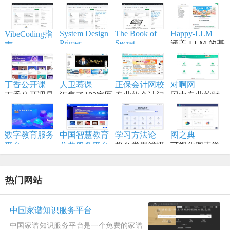
System Design
The Book of
Happy-LLM
VibeCoding指
Primer
Secret
涵盖 LLM 的基
南
Knowledge
帮助开发者学
本原理,训练流
一个通过与 AI
实用的列表、
习大型系统设
程,模型构建等
结对编程，将
手册、备忘
计原理、备战
内容,适合具备
想法变为现实
单、黑客技
丁香公开课
人卫慕课
正保会计网校
对啊网
技术面试，是
一定编程和深
的终极工作站
巧、一行代
丁香公开课是
汇集了182家医
专业的会计门
国内专业的财
系统设计领域
度学习知识的
码、命令行/网
将传统线下授
学高等院校的
户网站，专注
经财会会计类
的权威学习资
学习者。
页工具资源。
课搬到网络平
顶尖资源
财会职业培训
职业教育分班
源。
台
品牌,从事初级
直播网校
数字教育服务
中国智慧教育
学习方法论
图之典
会计职称考试
平台
公共服务平台
将各类思维模
可视化图表学
以数字化推动
全称中国国家
型、创新方法
习网站
教育高质量发
智慧教育公共
和项目管理工
展为核心，服
服务平台国际
具进行结构化
热门网站
务全国各级各
版
归纳
类学校、教
师、学生及社
中国家谱知识服务平台
会公众。
中国家谱知识服务平台是一个免费的家谱