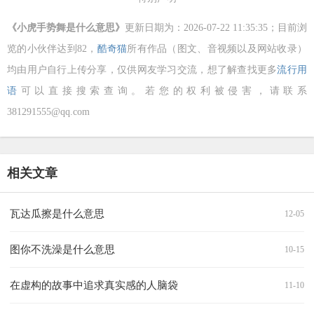
《小虎手势舞是什么意思》
更新日期为：2026-07-22 11:35:35；目前浏
览的小伙伴达到
82，
酷奇猫
所有作品（图文、音视频以及网站收录）
均由用户自行上传分享，仅供网友学习交流，想了解查找更多
流行用
语
可以直接搜索查询。若您的权利被侵害，请联系
381291555@qq.com
相关文章
瓦达瓜擦是什么意思
12-05
图你不洗澡是什么意思
10-15
在虚构的故事中追求真实感的人脑袋
11-10