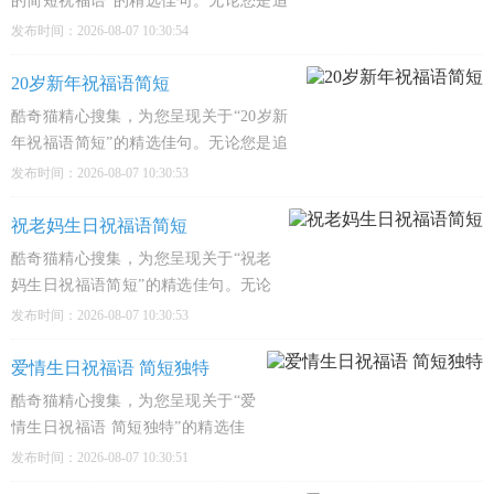
的简短祝福语”的精选佳句。无论您是追
寻心灵慰藉、感悟人生哲理，还是深入文
发布时间：2026-08-07 10:30:54
化殿堂，这里都有触动心弦的经典之作，
陪伴您的每一个精彩瞬间。1、这杯酒下
20岁新年祝福语简短
肚，烦恼全跑路，愿你越喝越年轻，越
酷奇猫精心搜集，为您呈现关于“20岁新
年祝福语简短”的精选佳句。无论您是追
寻心灵慰藉、感悟人生哲理，还是深入文
发布时间：2026-08-07 10:30:53
化殿堂，这里都有触动心弦的经典之作，
陪伴您的每一个精彩瞬间。1、二十岁
祝老妈生日祝福语简短
啦，愿你的新岁像奶茶一样甜，烦恼像
酷奇猫精心搜集，为您呈现关于“祝老
妈生日祝福语简短”的精选佳句。无论
您是追寻心灵慰藉、感悟人生哲理，还
发布时间：2026-08-07 10:30:53
是深入文化殿堂，这里都有触动心弦的
经典之作，陪伴您的每一个精彩瞬间。
爱情生日祝福语 简短独特
1、老妈生日到，愿你皱纹少几条，笑
酷奇猫精心搜集，为您呈现关于“爱
容多几道，
情生日祝福语 简短独特”的精选佳
句。无论您是追寻心灵慰藉、感悟
发布时间：2026-08-07 10:30:51
人生哲理，还是深入文化殿堂，这