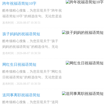
里都有触动心弦的经典之作，陪伴
跨年祝福语简短10字
您的每一个精彩瞬间。1、今日你生
酷奇猫精心搜集，为您呈现关于“跨年祝
辰，我愿做你蛋糕上的那颗樱
福语简短10字”的精选佳句。无论您是追
寻心灵慰藉、感悟人生哲理，还是深入文
发布时间：2026-08-07 10:30:51
化殿堂，这里都有触动心弦的经典之作，
陪伴您的每一个精彩瞬间。1、旧岁清
孩子妈妈的祝福语简短
零，新欢管够，冲鸭。2、跨年别熬夜，
酷奇猫精心搜集，为您呈现关于“孩子
除
妈妈的祝福语简短”的精选佳句。无论
您是追寻心灵慰藉、感悟人生哲理，还
发布时间：2026-08-07 10:30:50
是深入文化殿堂，这里都有触动心弦的
经典之作，陪伴您的每一个精彩瞬间。
网红生日祝福语简短
1、宝贝，你一笑妈妈的心就化了，愿
酷奇猫精心搜集，为您呈现关于“网红生
你每天都
日祝福语简短”的精选佳句。无论您是追
寻心灵慰藉、感悟人生哲理，还是深入文
发布时间：2026-08-07 10:30:50
化殿堂，这里都有触动心弦的经典之作，
陪伴您的每一个精彩瞬间。1、生日快
送同事离职祝福语简短
乐，愿你今天的美貌和流量一样，蹭蹭
酷奇猫精心搜集，为您呈现关于“送同