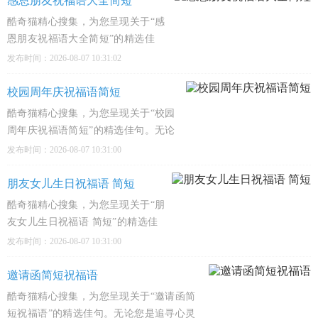
感恩朋友祝福语大全简短
孩，嘴角甜到藏不住，烦
酷奇猫精心搜集，为您呈现关于“感
恩朋友祝福语大全简短”的精选佳
句。无论您是追寻心灵慰藉、感悟人
发布时间：2026-08-07 10:31:02
生哲理，还是深入文化殿堂，这里都
有触动心弦的经典之作，陪伴您的每
校园周年庆祝福语简短
一个精彩瞬间。1、感恩朋友，你是
酷奇猫精心搜集，为您呈现关于“校园
我生活中的开心果，愿你
周年庆祝福语简短”的精选佳句。无论
您是追寻心灵慰藉、感悟人生哲理，还
发布时间：2026-08-07 10:31:00
是深入文化殿堂，这里都有触动心弦的
经典之作，陪伴您的每一个精彩瞬间。
朋友女儿生日祝福语 简短
1、校园生日趴体开，蛋糕书本一起
酷奇猫精心搜集，为您呈现关于“朋
嗨，愿你越
友女儿生日祝福语 简短”的精选佳
句。无论您是追寻心灵慰藉、感悟
发布时间：2026-08-07 10:31:00
人生哲理，还是深入文化殿堂，这
里都有触动心弦的经典之作，陪伴
邀请函简短祝福语
您的每一个精彩瞬间。1、小寿星，
酷奇猫精心搜集，为您呈现关于“邀请函简
今天你最大，蛋糕上的蜡烛都怕
短祝福语”的精选佳句。无论您是追寻心灵