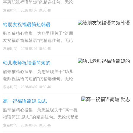
事离职祝福语简短”的精选佳句。无论
您是追寻心灵慰藉、感悟人生哲理，还
发布时间：2026-08-07 10:30:48
是深入文化殿堂，这里都有触动心弦的
经典之作，陪伴您的每一个精彩瞬间。
给朋友祝福语简短韩语
1、愿你新工作摸鱼不挨批，加薪快过
酷奇猫精心搜集，为您呈现关于“给朋
闪电，摸
友祝福语简短韩语”的精选佳句。无论
您是追寻心灵慰藉、感悟人生哲理，还
发布时间：2026-08-07 10:30:48
是深入文化殿堂，这里都有触动心弦的
经典之作，陪伴您的每一个精彩瞬间。
幼儿老师祝福语简短的
1、친구야, 오늘도 웃음꽃이 활짝 피길
酷奇猫精心搜集，为您呈现关于“幼儿
老师祝福语简短的”的精选佳句。无论
您是追寻心灵慰藉、感悟人生哲理，还
发布时间：2026-08-07 10:30:46
是深入文化殿堂，这里都有触动心弦的
经典之作，陪伴您的每一个精彩瞬间。
高一祝福语简短 励志
1、亲爱的老师，你的魔法口袋总藏着
酷奇猫精心搜集，为您呈现关于“高一祝
糖和故
福语简短 励志”的精选佳句。无论您是追
寻心灵慰藉、感悟人生哲理，还是深入
发布时间：2026-08-07 10:30:46
文化殿堂，这里都有触动心弦的经典之