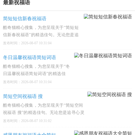
最新祝福语
简短短信新春祝福语
酷奇猫精心搜集，为您呈现关于“简短短
信新春祝福语”的精选佳句。无论您是追
寻心灵慰藉、感悟人生哲理，还是深入文
发布时间：2026-08-07 10:31:04
化殿堂，这里都有触动心弦的经典之作，
陪伴您的每一个精彩瞬间。1、新春到，
冬日温馨祝福语简短词语
福气闹，你家的饺子香得让我口水直
酷奇猫精心搜集，为您呈现关于“冬
日温馨祝福语简短词语”的精选佳
句。无论您是追寻心灵慰藉、感悟人
发布时间：2026-08-07 10:31:04
生哲理，还是深入文化殿堂，这里都
有触动心弦的经典之作，陪伴您的每
简短空间祝福语 搜
一个精彩瞬间。1、冷风嗖嗖吹脸
酷奇猫精心搜集，为您呈现关于“简短空间
蛋，愿你裹成小粽子，暖烘
祝福语 搜”的精选佳句。无论您是追寻心灵
慰藉、感悟人生哲理，还是深入文化殿堂，
发布时间：2026-08-07 10:31:02
这里都有触动心弦的经典之作，陪伴您的每
一个精彩瞬间。1、愿你今天像偷吃糖的小