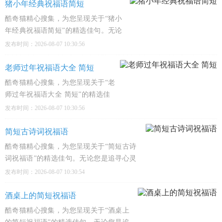
经典之作，陪伴您的每一个精彩瞬间。
猪小年经典祝福语简短
1、老板发红包手别抖，咱们业绩今年
酷奇猫精心搜集，为您呈现关于“猪小
全都有，
年经典祝福语简短”的精选佳句。无论
您是追寻心灵慰藉、感悟人生哲理，还
发布时间：2026-08-07 10:30:56
是深入文化殿堂，这里都有触动心弦的
经典之作，陪伴您的每一个精彩瞬间。
老师过年祝福语大全 简短
1、猪小年到了，愿你像小猪一样吃得
酷奇猫精心搜集，为您呈现关于“老
饱饱，睡
师过年祝福语大全 简短”的精选佳
句。无论您是追寻心灵慰藉、感悟
发布时间：2026-08-07 10:30:56
人生哲理，还是深入文化殿堂，这
里都有触动心弦的经典之作，陪伴
简短古诗词祝福语
您的每一个精彩瞬间。1、老师过年
酷奇猫精心搜集，为您呈现关于“简短古诗
好，粉笔灰里泡大的祝福，愿您
词祝福语”的精选佳句。无论您是追寻心灵
慰藉、感悟人生哲理，还是深入文化殿堂，
发布时间：2026-08-07 10:30:54
这里都有触动心弦的经典之作，陪伴您的每
一个精彩瞬间。1、愿你岁岁常欢愉，年年
酒桌上的简短祝福语
皆胜意，偷得浮生半日闲，
酷奇猫精心搜集，为您呈现关于“酒桌上