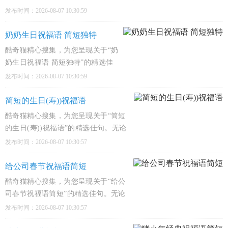
慰藉、感悟人生哲理，还是深入文化殿堂，
发布时间：2026-08-07 10:30:59
这里都有触动心弦的经典之作，陪伴您的每
一个精彩瞬间。1、请柬在手，喜事临门，
奶奶生日祝福语 简短独特
愿你踩着红毯来，带着笑声
酷奇猫精心搜集，为您呈现关于“奶
奶生日祝福语 简短独特”的精选佳
句。无论您是追寻心灵慰藉、感悟
发布时间：2026-08-07 10:30:59
人生哲理，还是深入文化殿堂，这
里都有触动心弦的经典之作，陪伴
简短的生日(寿))祝福语
您的每一个精彩瞬间。1、奶奶，您
酷奇猫精心搜集，为您呈现关于“简短
这岁数还能追着太阳跑，我追您
的生日(寿))祝福语”的精选佳句。无论
您是追寻心灵慰藉、感悟人生哲理，还
发布时间：2026-08-07 10:30:57
是深入文化殿堂，这里都有触动心弦的
经典之作，陪伴您的每一个精彩瞬间。
给公司春节祝福语简短
1、生日快乐，愿你今天吹蜡烛时，一
酷奇猫精心搜集，为您呈现关于“给公
口气能吹
司春节祝福语简短”的精选佳句。无论
您是追寻心灵慰藉、感悟人生哲理，还
发布时间：2026-08-07 10:30:57
是深入文化殿堂，这里都有触动心弦的