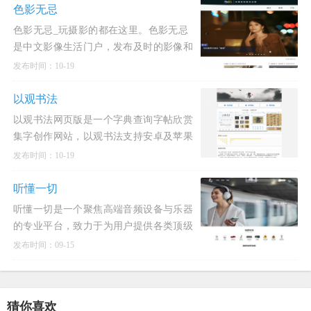
艺术家和教育者的灵感源泉，提供从简单
色影无忌
手工到高科技制作的丰富内容
色影无忌_玩摄影的都在这里。色影无忌
是中文影像生活门户，发布及时的影像和
摄影行业动态新闻和权威的器材评测和产
发布时间：10-19
品资讯，提供高质量的摄影作品发布，摄
影技巧交流与分享，拥有活
以观书法
以观书法网页版是一个字典查询字帖欣赏
集字创作网站，以观书法支持安卓及苹果
手机app。以古为鉴，观复知常。酷奇猫
发布时间：10-19
网收录的以观书法与您一起欣赏汉字之
美，学习书法之道。以观书法是一本中国
听懂一切
书法大字典，可查询行、草、隶、
听懂一切是一个聚焦高端音频设备与乐器
的专业平台，致力于为用户提供各类顶级
音频产品的最新试听信息与详细介绍，涵
发布时间：09-15
盖多个品类与知名品牌，满足不同用户在
音乐聆听、创作及演奏等方面的高端需
求。听懂一切官网入口网址：htt
猜你喜欢