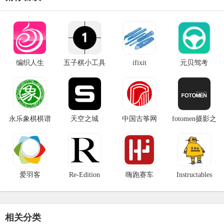
编织人生
五子棋小工具
ifixit
元贝驾考
永乐象棋棋谱
天空之城
中国古筝网
fotomen摄影之
友
爱羽客
Re-Edition
嗨跑赛车
Instructables
Magazine
相关分类