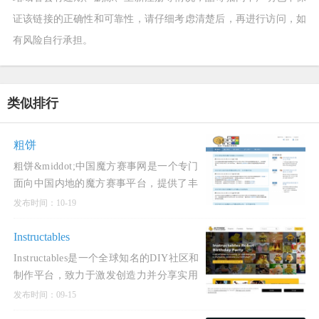
证该链接的正确性和可靠性，请仔细考虑清楚后，再进行访问，如
有风险自行承担。
类似排行
粗饼
粗饼&middot;中国魔方赛事网是一个专门
面向中国内地的魔方赛事平台，提供了丰
富的功能和服务。该网站与世界魔方协会
发布时间：10-19
（WCA）官网具有类似的功能，主要用于
公示和报名中国内地的所有W
Instructables
Instructables是一个全球知名的DIY社区和
制作平台，致力于激发创造力并分享实用
的项目教程。自2005年创立以来，
发布时间：09-15
Instructables已成为手工爱好者、工程师、