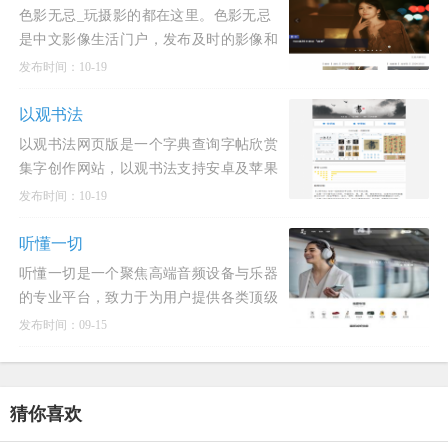
手工到高科技制作的丰富内容
色影无忌_玩摄影的都在这里。色影无忌
是中文影像生活门户，发布及时的影像和
摄影行业动态新闻和权威的器材评测和产
发布时间：10-19
品资讯，提供高质量的摄影作品发布，摄
影技巧交流与分享，拥有活
以观书法
以观书法网页版是一个字典查询字帖欣赏
集字创作网站，以观书法支持安卓及苹果
手机app。以古为鉴，观复知常。酷奇猫
发布时间：10-19
网收录的以观书法与您一起欣赏汉字之
美，学习书法之道。以观书法是一本中国
听懂一切
书法大字典，可查询行、草、隶、
听懂一切是一个聚焦高端音频设备与乐器
的专业平台，致力于为用户提供各类顶级
音频产品的最新试听信息与详细介绍，涵
发布时间：09-15
盖多个品类与知名品牌，满足不同用户在
音乐聆听、创作及演奏等方面的高端需
求。听懂一切官网入口网址：htt
猜你喜欢