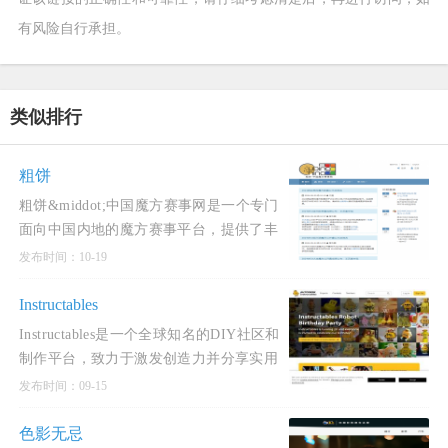
有风险自行承担。
类似排行
粗饼
粗饼&middot;中国魔方赛事网是一个专门
面向中国内地的魔方赛事平台，提供了丰
富的功能和服务。该网站与世界魔方协会
发布时间：10-19
（WCA）官网具有类似的功能，主要用于
公示和报名中国内地的所有W
Instructables
Instructables是一个全球知名的DIY社区和
制作平台，致力于激发创造力并分享实用
的项目教程。自2005年创立以来，
发布时间：09-15
Instructables已成为手工爱好者、工程师、
艺术家和教育者的灵感源泉，提供从简单
色影无忌