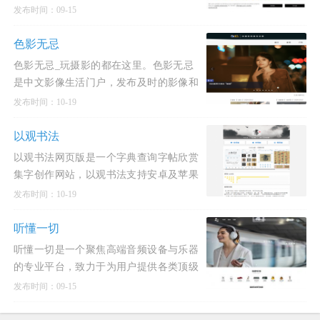
的项目教程。自2005年创立以来，
发布时间：09-15
Instructables已成为手工爱好者、工程师、
艺术家和教育者的灵感源泉，提供从简单
色影无忌
手工到高科技制作的丰富内容
色影无忌_玩摄影的都在这里。色影无忌
是中文影像生活门户，发布及时的影像和
摄影行业动态新闻和权威的器材评测和产
发布时间：10-19
品资讯，提供高质量的摄影作品发布，摄
影技巧交流与分享，拥有活
以观书法
以观书法网页版是一个字典查询字帖欣赏
集字创作网站，以观书法支持安卓及苹果
手机app。以古为鉴，观复知常。酷奇猫
发布时间：10-19
网收录的以观书法与您一起欣赏汉字之
美，学习书法之道。以观书法是一本中国
听懂一切
书法大字典，可查询行、草、隶、
听懂一切是一个聚焦高端音频设备与乐器
的专业平台，致力于为用户提供各类顶级
音频产品的最新试听信息与详细介绍，涵
发布时间：09-15
盖多个品类与知名品牌，满足不同用户在
音乐聆听、创作及演奏等方面的高端需