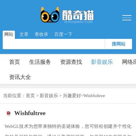
网站
文章
查收录
百度一下
搜网站
首页
生活服务
资源查找
影音娱乐
网络
资讯大全
当前位置：
首页
>
影音娱乐
>
兴趣爱好
>
Wishfultree
Wishfultree
WebGL技术为您带来独特的圣诞体验，您可轻松创建并个性化