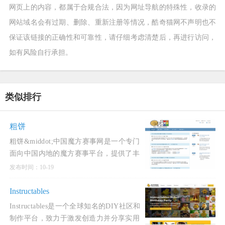
网页上的内容，都属于合规合法，因为网址导航的特殊性，收录的
网站域名会有过期、删除、重新注册等情况，酷奇猫网不声明也不
保证该链接的正确性和可靠性，请仔细考虑清楚后，再进行访问，
如有风险自行承担。
类似排行
粗饼
粗饼&middot;中国魔方赛事网是一个专门
面向中国内地的魔方赛事平台，提供了丰
富的功能和服务。该网站与世界魔方协会
发布时间：10-19
（WCA）官网具有类似的功能，主要用于
公示和报名中国内地的所有W
Instructables
Instructables是一个全球知名的DIY社区和
制作平台，致力于激发创造力并分享实用