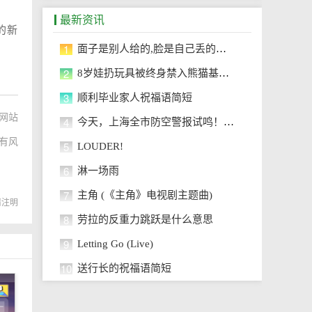
最新资讯
的新
1
面子是别人给的,脸是自己丢的是什
2
8岁娃扔玩具被终身禁入熊猫基地 熊
3
顺利毕业家人祝福语简短
网站
4
今天，上海全市防空警报试鸣！演练科普
有风
5
LOUDER!
6
淋一场雨
7
主角 (《主角》电视剧主题曲)
转载请注明
8
劳拉的反重力跳跃是什么意思
9
Letting Go (Live)
10
送行长的祝福语简短