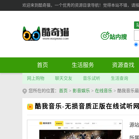
欢迎来到酷奇猫，一个优秀的资源目录导航！觉得本站不错，请按 Ct
首页
生活服务
资源查找
网上购物
聊天交友
音乐试听
生活查询
您所在的位置：
首页
>
影音娱乐
>
在线音乐
>
酷我音乐最
酷我音乐-无损音质正版在线试听
源
所