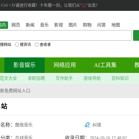
rl + D 键进行收藏！十年磨一剑，让我们从“
心
”出发！
站内
网页
新闻
音乐
影视
图片
购物
问答
地图
搜网站
搜资讯
查收录
影音娱乐
网络应用
AI工具集
范文大全
求职招聘
写作助手
游戏导航
百科知识
新免费网址入口
网站
站名称：
酷我音乐
纠错
属分类：
收录日期：
在线音乐
2024-10-16 17:48:02