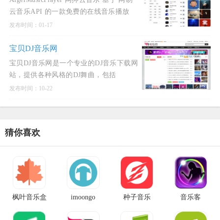
云音乐API 的一款免费的在线音乐播放
器，支持在线播放、歌词显示、音乐下载
发布时间：01-17
等功能。提供海量音乐资源，让您随时随
地享受音乐。AlgerMusi
宝贝DJ音乐网
宝贝DJ音乐网是一个专业的DJ音乐下载网
站，提供各种风格的DJ舞曲，包括
Electro, ProgHouse, VinaBounce等。该网
发布时间：10-22
站以其无损高品质的DJ舞曲而闻名，用户
可以在这里免费下载各种类型
猜你喜欢
枫叶音乐盒
imoongo
种子音乐
音乐客