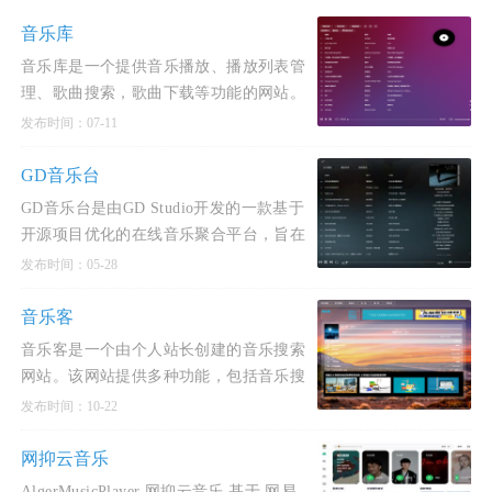
音乐库
音乐库是一个提供音乐播放、播放列表管
理、歌曲搜索，歌曲下载等功能的网站。
发布时间：07-11
GD音乐台
GD音乐台是由GD Studio开发的一款基于
开源项目优化的在线音乐聚合平台，旨在
为用户提供高音质、全曲库的HiFi级聆听
发布时间：05-28
体验。核心特点1.音质与曲库 整合多平台
稳定音源，最高支持24
音乐客
音乐客是一个由个人站长创建的音乐搜索
网站。该网站提供多种功能，包括音乐搜
索、播放、下载、歌词同步显示以及个人
发布时间：10-22
音乐播放列表同步等。音乐客拥有海量的
音乐资源，覆盖了各种
网抑云音乐
AlgerMusicPlayer 网抑云音乐 基于 网易