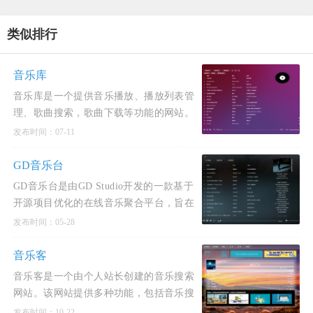
类似排行
音乐库
音乐库是一个提供音乐播放、播放列表管
理、歌曲搜索，歌曲下载等功能的网站。
发布时间：07-11
GD音乐台
GD音乐台是由GD Studio开发的一款基于
开源项目优化的在线音乐聚合平台，旨在
为用户提供高音质、全曲库的HiFi级聆听
发布时间：05-28
体验。核心特点1.音质与曲库 整合多平台
稳定音源，最高支持24
音乐客
音乐客是一个由个人站长创建的音乐搜索
网站。该网站提供多种功能，包括音乐搜
索、播放、下载、歌词同步显示以及个人
发布时间：10-22