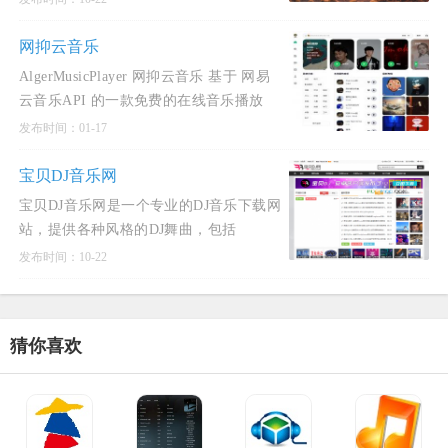
音乐播放列表同步等。音乐客拥有海量的
音乐资源，覆盖了各种
网抑云音乐
AlgerMusicPlayer 网抑云音乐 基于 网易
云音乐API 的一款免费的在线音乐播放
器，支持在线播放、歌词显示、音乐下载
发布时间：01-17
等功能。提供海量音乐资源，让您随时随
地享受音乐。AlgerMusi
宝贝DJ音乐网
宝贝DJ音乐网是一个专业的DJ音乐下载网
站，提供各种风格的DJ舞曲，包括
Electro, ProgHouse, VinaBounce等。该网
发布时间：10-22
站以其无损高品质的DJ舞曲而闻名，用户
可以在这里免费下载各种类型
猜你喜欢