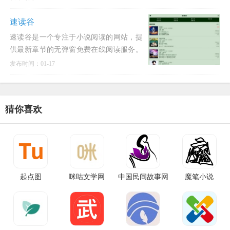
面清爽,免费全本小说,酷酷小说搜索如遇
打不开某书源,
速读谷
速读谷是一个专注于小说阅读的网站，提
供最新章节的无弹窗免费在线阅读服务。
该网站以清爽干净的界面和无不良弹窗的
发布时间：01-17
阅读体验为特色，支持纯手打无错字小说
全文阅读，更新速度快且
猜你喜欢
起点图
咪咕文学网
中国民间故事网
魔笔小说