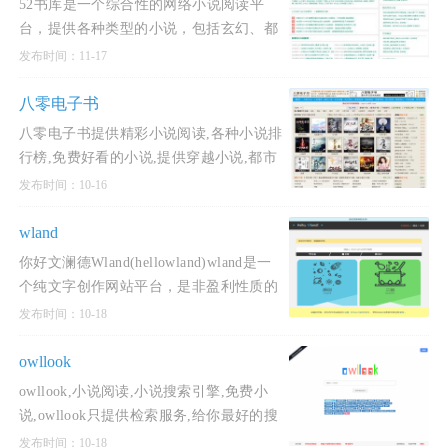
52书库是一个综合性的网络小说阅读平
台，提供各种类型的小说，包括玄幻、都
市、言情、耽美小说、武侠修真、都市言
发布时间：11-17
情、言情穿越、科幻异能等。52书库
(www.po5.net)分享各类好看
八零电子书
八零电子书提供精彩小说阅读,各种小说排
行榜,免费好看的小说,提供穿越小说,都市
小说,言情小说,玄幻小说,重生小说,网游小
发布时间：10-16
说,武侠小说,历史小说等全本全集完结小
说在线阅读及
wland
你好文澜德Wland(hellowland)wland是一
个纯文字创作网站平台，是非盈利性质的
纯文字内容创作发布平台，专门为作者提
发布时间：10-18
供相应功能的创作平台。wland的设计核
心主旨是让文学创作能
owllook
owllook,小说阅读,小说搜索引擎,免费小
说,owllook只提供检索服务,给你最好的搜
索服务,最清新简洁的阅读体验,无广告,页
发布时间：10-18