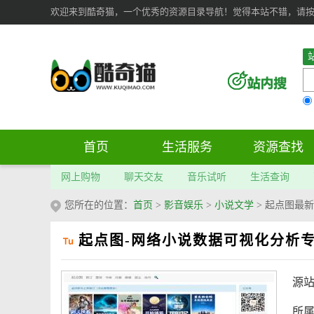
欢迎来到酷奇猫，一个优秀的资源目录导航！觉得本站不错，请按 Ct
首页
生活服务
资源查找
网上购物
聊天交友
音乐试听
生活查询
您所在的位置：
首页
>
影音娱乐
>
小说文学
>
起点图最新
起点图-网络小说数据可视化分析
源
所