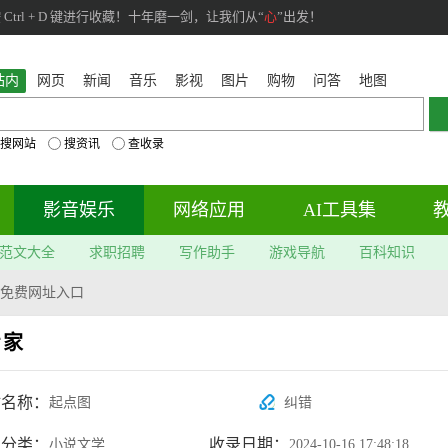
rl + D 键进行收藏！十年磨一剑，让我们从“
心
”出发！
站内
网页
新闻
音乐
影视
图片
购物
问答
地图
搜网站
搜资讯
查收录
影音娱乐
网络应用
AI工具集
范文大全
求职招聘
写作助手
游戏导航
百科知识
免费网址入口
专家
站名称：
起点图
纠错
属分类：
收录日期：
小说文学
2024-10-16 17:48:18