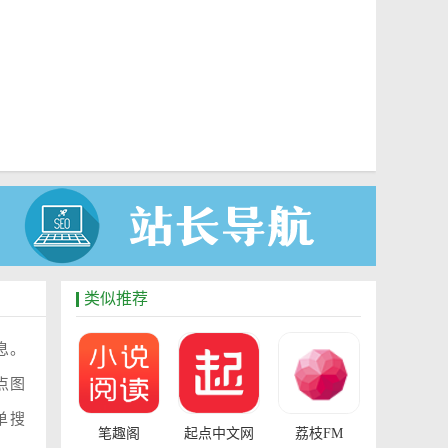
类似推荐
息。
点图
单搜
笔趣阁
起点中文网
荔枝FM