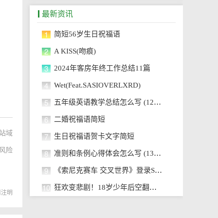
最新资讯
1
简短56岁生日祝福语
2
A KISS(吻痕)
3
2024年客房年终工作总结11篇
4
Wet(Feat.SASIOVERLXRD)
5
五年级英语教学总结怎么写 (12篇）
6
二婚祝福语简短
站域
7
生日祝福语贺卡文字简短
风险
8
准则和条例心得体会怎么写 (13篇）
9
《索尼克赛车 交叉世界》登录Steam
10
狂欢变悲剧！18岁少年后空翻夺命
转载请注明