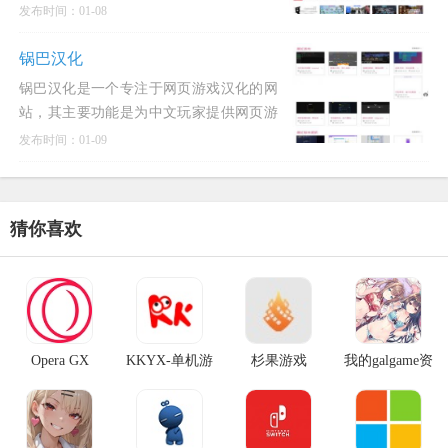
同时为独立游戏作者提供作品发布的机
发布时间：01-08
会。该网站以“摸鱼”和“轻松”为主题，适
合玩家在空闲时间消磨时间，无需长时间
锅巴汉化
投入或复杂操作，即可体验到简
锅巴汉化是一个专注于网页游戏汉化的网
站，其主要功能是为中文玩家提供网页游
戏的本地化服务。锅巴汉化团队通过开发
发布时间：01-09
和使用汉化插件，以及手动翻译的方式，
将英文网页游戏的内容转化为中文，从而
方便中文玩家更好地体验游戏
猜你喜欢
Opera GX
KKYX-单机游
杉果游戏
我的galgame资
戏仓库
源发布站