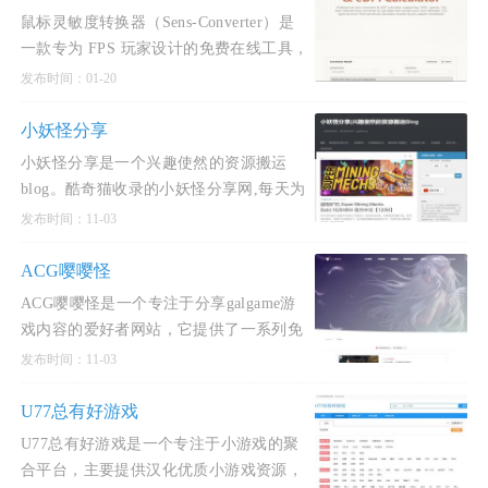
鼠标灵敏度转换器（Sens‑Converter）是
一款专为 FPS 玩家设计的免费在线工具，
旨在帮助玩家在不同游戏之间保持一致的
发布时间：01-20
瞄准手感和肌肉记忆。该站点支持超过
1500 款游戏，涵盖《无畏契约》《CS2》
小妖怪分享
《Apex 英雄》《守望先锋 2
小妖怪分享是一个兴趣使然的资源搬运
blog。酷奇猫收录的小妖怪分享网,每天为
大家更新国内外单机PJ游戏，安卓PJ软
发布时间：11-03
件，WIN软件下载，CAD 3DMAX的实用
教程，收录最新最全的STEAM单机破
ACG嘤嘤怪
ACG嘤嘤怪是一个专注于分享galgame游
戏内容的爱好者网站，它提供了一系列免
费汉化的游戏下载服务。这个平台主要分
发布时间：11-03
享的游戏类型包括SLG（策略类游戏）和
RPG（角色扮演游戏），并且致力于
U77总有好游戏
U77总有好游戏是一个专注于小游戏的聚
合平台，主要提供汉化优质小游戏资源，