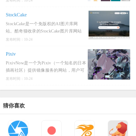
发布时间：10-24
点。酷奇猫网提示Pixivic网过滤了和谐内
容，符合社会主义核心
StockCake
StockCake是一个免版权的AI图片库网
站。酷奇猫收录的StockCake图片库网站
内图片全部由AI生成，免版权可商用，无
发布时间：10-24
需注册登录即可无限免费下载。
StockCake图库网站无需注册，即可免
Pixiv
PixivNow是一个为Pixiv（一个知名的日本
插画社区）提供镜像服务的网站，用户可
以在无需登录的情况下直接在国内网络上
发布时间：10-24
使用该服务，搜索、查看和下载Pixiv上的
作品。PixivNow拥有简洁
猜你喜欢