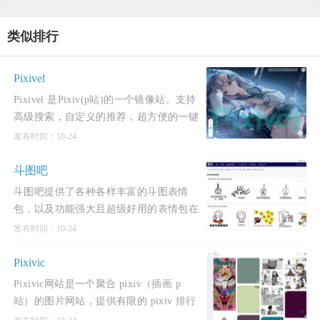
类似排行
Pixivel
Pixivel 是Pixiv(p站)的一个镜像站。支持
高级搜索，自定义的推荐，超方便的一键
下载图片！还支持登录收藏和关注插画
发布时间：10-24
师！看看有没有你中意的插画吧！使用酷
奇猫网分享的Pixivel网站，可
斗图吧
斗图吧提供了各种各样丰富的斗图表情
包，以及功能强大且超级好用的表情包在
线制作器和GIF动图制作工具，你可以在
发布时间：10-24
这里快速找到或者制作各种你想要的表情
包。斗图吧是一个专注于
Pixivic
Pixivic网站是一个聚合 pixiv（插画 p
站）的图片网站，提供有限的 pixiv 排行
查看与免费高级会员 (热门排序) 搜索的站