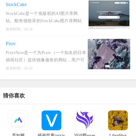
容，符合社会主义核心
StockCake
StockCake是一个免版权的AI图片库网
站。酷奇猫收录的StockCake图片库网站
内图片全部由AI生成，免版权可商用，无
发布时间：10-24
需注册登录即可无限免费下载。
StockCake图库网站无需注册，即可免
Pixiv
PixivNow是一个为Pixiv（一个知名的日本
插画社区）提供镜像服务的网站，用户可
以在无需登录的情况下直接在国内网络上
发布时间：10-24
使用该服务，搜索、查看和下载Pixiv上的
作品。PixivNow拥有简洁
猜你喜欢
觅知网
插画世界(pixiv
沙沙野ssyer
LibreShot