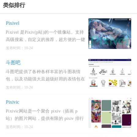
类似排行
Pixivel
Pixivel 是Pixiv(p站)的一个镜像站。支持
高级搜索，自定义的推荐，超方便的一键
下载图片！还支持登录收藏和关注插画
发布时间：10-24
师！看看有没有你中意的插画吧！使用酷
奇猫网分享的Pixivel网站，可
斗图吧
斗图吧提供了各种各样丰富的斗图表情
包，以及功能强大且超级好用的表情包在
线制作器和GIF动图制作工具，你可以在
发布时间：10-24
这里快速找到或者制作各种你想要的表情
包。斗图吧是一个专注于
Pixivic
Pixivic网站是一个聚合 pixiv（插画 p
站）的图片网站，提供有限的 pixiv 排行
查看与免费高级会员 (热门排序) 搜索的站
发布时间：10-24
点。酷奇猫网提示Pixivic网过滤了和谐内