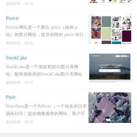
线制作器和GIF动图制作工具，你可以在
发布时间：10-24
这里快速找到或者制作各种你想要的表情
包。斗图吧是一个专注于
Pixivic
Pixivic网站是一个聚合 pixiv（插画 p
站）的图片网站，提供有限的 pixiv 排行
查看与免费高级会员 (热门排序) 搜索的站
发布时间：10-24
点。酷奇猫网提示Pixivic网过滤了和谐内
容，符合社会主义核心
StockCake
StockCake是一个免版权的AI图片库网
站。酷奇猫收录的StockCake图片库网站
内图片全部由AI生成，免版权可商用，无
发布时间：10-24
需注册登录即可无限免费下载。
StockCake图库网站无需注册，即可免
Pixiv
PixivNow是一个为Pixiv（一个知名的日本
插画社区）提供镜像服务的网站，用户可
以在无需登录的情况下直接在国内网络上
发布时间：10-24
使用该服务，搜索、查看和下载Pixiv上的
作品。PixivNow拥有简洁