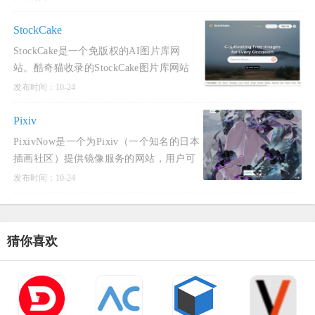
点。酷奇猫网提示Pixivic网过滤了和谐内
容，符合社会主义核心
StockCake
StockCake是一个免版权的AI图片库网
站。酷奇猫收录的StockCake图片库网站
内图片全部由AI生成，免版权可商用，无
发布时间：10-24
需注册登录即可无限免费下载。
StockCake图库网站无需注册，即可免
Pixiv
PixivNow是一个为Pixiv（一个知名的日本
插画社区）提供镜像服务的网站，用户可
以在无需登录的情况下直接在国内网络上
发布时间：10-24
使用该服务，搜索、查看和下载Pixiv上的
作品。PixivNow拥有简洁
猜你喜欢