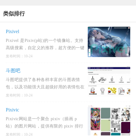
类似排行
Pixivel
Pixivel 是Pixiv(p站)的一个镜像站。支持
高级搜索，自定义的推荐，超方便的一键
下载图片！还支持登录收藏和关注插画
发布时间：10-24
师！看看有没有你中意的插画吧！使用酷
奇猫网分享的Pixivel网站，可
斗图吧
斗图吧提供了各种各样丰富的斗图表情
包，以及功能强大且超级好用的表情包在
线制作器和GIF动图制作工具，你可以在
发布时间：10-24
这里快速找到或者制作各种你想要的表情
包。斗图吧是一个专注于
Pixivic
Pixivic网站是一个聚合 pixiv（插画 p
站）的图片网站，提供有限的 pixiv 排行
查看与免费高级会员 (热门排序) 搜索的站
发布时间：10-24