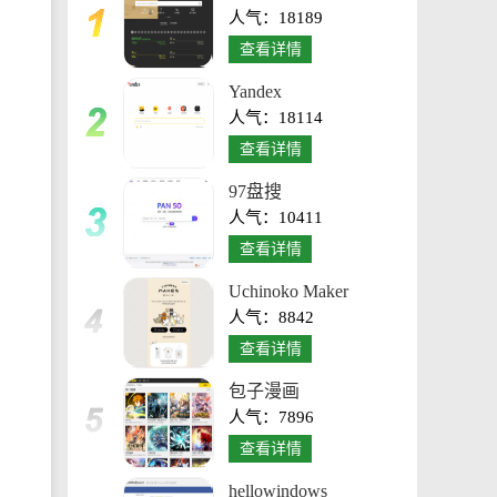
人气：18189
台
查看详情
Yandex
人气：18114
查看详情
97盘搜
人气：10411
查看详情
Uchinoko Maker
人气：8842
查看详情
包子漫画
人气：7896
查看详情
hellowindows