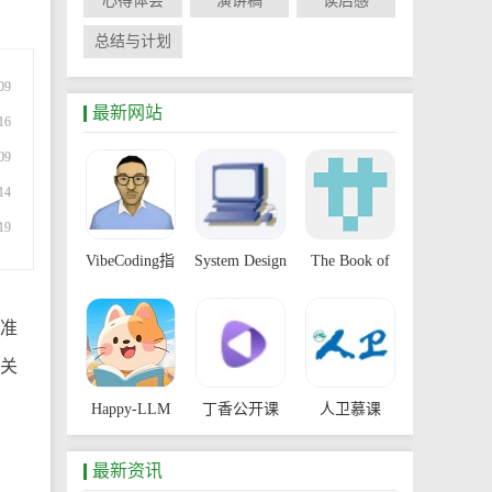
心得体会
演讲稿
读后感
总结与计划
09
最新网站
16
09
14
19
VibeCoding指
System Design
The Book of
南
Primer
Secret
批准
Knowledge
有关
Happy-LLM
丁香公开课
人卫慕课
最新资讯