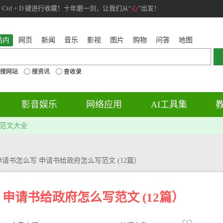
rl + D 键进行收藏！十年磨一剑，让我们从“
心
”出发！
站内
网页
新闻
音乐
影视
图片
购物
问答
地图
搜网站
搜资讯
查收录
影音娱乐
网络应用
AI工具集
范文大全
请书怎么写 申请书给政府怎么写范文 (12篇）
申请书给政府怎么写范文 (12篇）