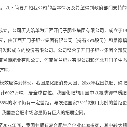
舞。以下简要介绍我公司的基本情况及希望得到政府部门支持的
x日成立，公司历史沿革为江西开门子肥业集团有限公司，成立于19
万元，由江西开门子肥业集团有限公司（持有85%股份）和景德
共同发起成立的股份有限公司。公司整合了开门子肥业集团全部
南景湘肥业有限公司、河南景兰肥业有限公司和河北开门子生态
0万吨。
规模效应得到体现。我国是化肥消费大国，20xx年我国氮肥、磷
计6027万吨，居全球首位。我国化肥施用量中以氮磷钾单质
-55%的水平仍有一定差距，与发达国家75%的施用比例的差距
，我国复合肥市场容量仍有巨大的拓展空间。
20xx年底，我国共拥有复合肥生产企业4400多家，其中较大