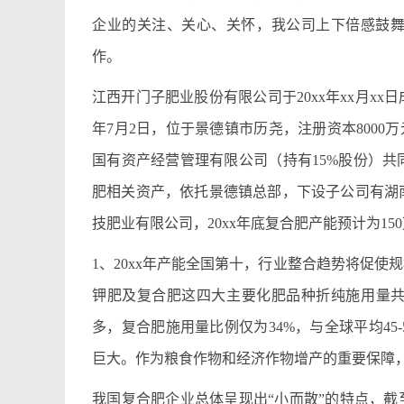
企业的关注、关心、关怀，我公司上下倍感鼓
作。
江西开门子肥业股份有限公司于20xx年xx月x
年7月2日，位于景德镇市历尧，注册资本8000
国有资产经营管理有限公司（持有15%股份）
肥相关资产，依托景德镇总部，下设子公司有湖
技肥业有限公司，20xx年底复合肥产能预计为15
1、20xx年产能全国第十，行业整合趋势将促使
钾肥及复合肥这四大主要化肥品种折纯施用量共
多，复合肥施用量比例仅为34%，与全球平均45
巨大。作为粮食作物和经济作物增产的重要保障
我国复合肥企业总体呈现出“小而散”的特点，截至