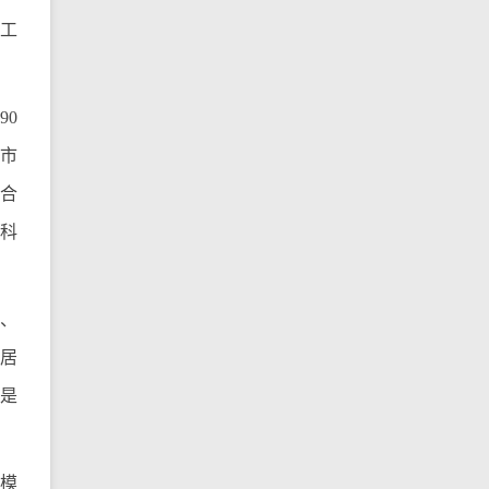
工
90
镇市
复合
科
肥、
肥居
更是
规模