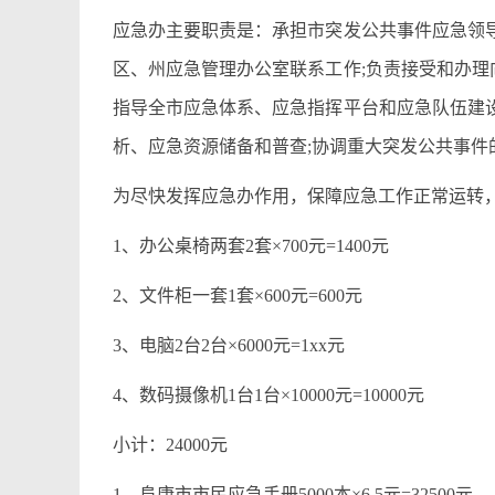
应急办主要职责是：承担市突发公共事件应急领导
区、州应急管理办公室联系工作;负责接受和办理
指导全市应急体系、应急指挥平台和应急队伍建设
析、应急资源储备和普查;协调重大突发公共事
为尽快发挥应急办作用，保障应急工作正常运转，
1、办公桌椅两套2套×700元=1400元
2、文件柜一套1套×600元=600元
3、电脑2台2台×6000元=1xx元
4、数码摄像机1台1台×10000元=10000元
小计：24000元
1、阜康市市民应急手册5000本×6.5元=32500元