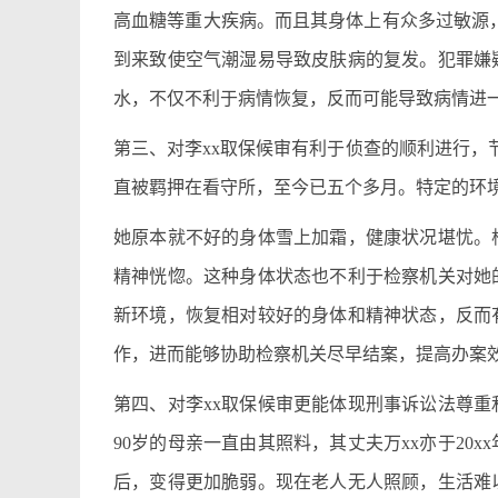
高血糖等重大疾病。而且其身体上有众多过敏源，
到来致使空气潮湿易导致皮肤病的复发。犯罪嫌
水，不仅不利于病情恢复，反而可能导致病情进
第三、对李xx取保候审有利于侦查的顺利进行，节
直被羁押在看守所，至今已五个多月。特定的环境
她原本就不好的身体雪上加霜，健康状况堪忧。
精神恍惚。这种身体状态也不利于检察机关对她的
新环境，恢复相对较好的身体和精神状态，反而
作，进而能够协助检察机关尽早结案，提高办案
第四、对李xx取保候审更能体现刑事诉讼法尊重
90岁的母亲一直由其照料，其丈夫万xx亦于20
后，变得更加脆弱。现在老人无人照顾，生活难