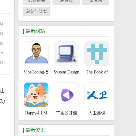
心得体会
演讲稿
读后感
总结与计划
14
最新网站
13
16
29
13
VibeCoding指
System Design
The Book of
南
Primer
Secret
出
Knowledge
功
Happy-LLM
丁香公开课
人卫慕课
最新资讯