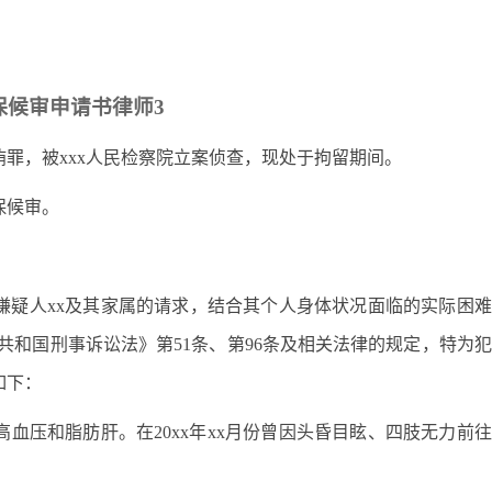
保候审申请书律师3
贿罪，被xxx人民检察院立案侦查，现处于拘留期间。
保候审。
嫌疑人xx及其家属的请求，结合其个人身体状况面临的实际困
共和国刑事诉讼法》第51条、第96条及相关法律的规定，特为
如下：
血压和脂肪肝。在20xx年xx月份曾因头昏目眩、四肢无力前