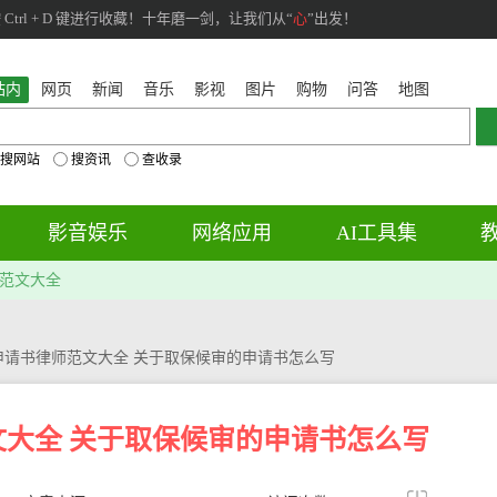
rl + D 键进行收藏！十年磨一剑，让我们从“
心
”出发！
站内
网页
新闻
音乐
影视
图片
购物
问答
地图
搜网站
搜资讯
查收录
影音娱乐
网络应用
AI工具集
范文大全
申请书律师范文大全 关于取保候审的申请书怎么写
大全 关于取保候审的申请书怎么写