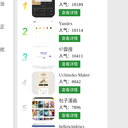
会治
人气：18189
台
查看详情
Yandex
并正
人气：18114
查看详情
97盘搜
干扰
人气：10411
查看详情
Uchinoko Maker
人气：8842
查看详情
包子漫画
人气：7896
查看详情
hellowindows