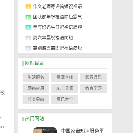
1
作文老师寄语简短祝福语
2
团队虎年祝福语简短霸气
3
手写妈妈生日祝福语简短
4
周六早晨祝福语简短
5
离别赠言离职祝福语简短
网站目录
生活服务
资源查找
影音娱乐
网络应用
AI工具集
教育学习
日被
分类导航
资讯大全
位、
热门网站
xx
中国家谱知识服务平