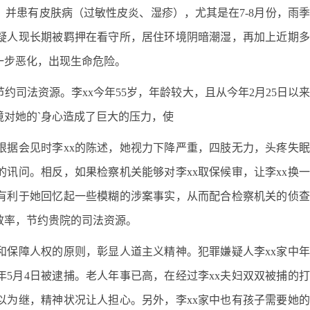
并患有皮肤病（过敏性皮炎、湿疹），尤其是在7-8月份，雨
疑人现长期被羁押在看守所，居住环境阴暗潮湿，再加上近期多
一步恶化，出现生命危险。
约司法资源。李xx今年55岁，年龄较大，且从今年2月25日以
对她的`身心造成了巨大的压力，使
根据会见时李xx的陈述，她视力下降严重，四肢无力，头疼失
讯问。相反，如果检察机关能够对李xx取保候审，让李xx换
有利于她回忆起一些模糊的涉案事实，从而配合检察机关的侦查
效率，节约贵院的司法资源。
和保障人权的原则，彰显人道主义精神。犯罪嫌疑人李xx家中
xx年5月4日被逮捕。老人年事已高，在经过李xx夫妇双双被捕的
以为继，精神状况让人担心。另外，李xx家中也有孩子需要她