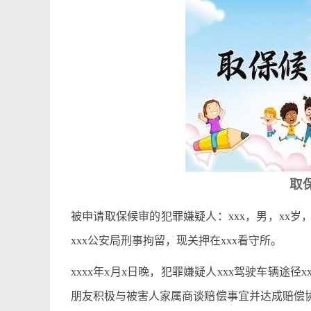
取
被申请取保候审的犯罪嫌疑人：xxx，男，xx岁，
xxx公安局刑事拘留，现关押在xxx看守所。
xxxx年x月x日晚，犯罪嫌疑人xxx驾驶车辆途径
朋友积极与被害人家属商谈赔偿事宜并达成赔偿协