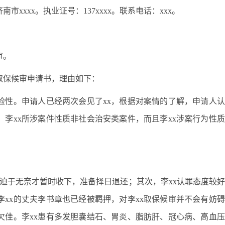
xxxx。执业证号：137xxxx。联系电话：xxx。
审。
取保候审申请书，理由如下：
险性。申请人已经两次会见了xx，根据对案情的了解，申请人
，李xx所涉案件性质非社会治安类案件，而且李xx涉案行为性
、迫于无奈才暂时收下，准备择日退还；其次，李xx认罪态度较
xx的丈夫李书章也已经被羁押，对李xx取保候审并不会有妨
欠佳。李xx患有多发胆囊结石、胃炎、脂肪肝、冠心病、高血