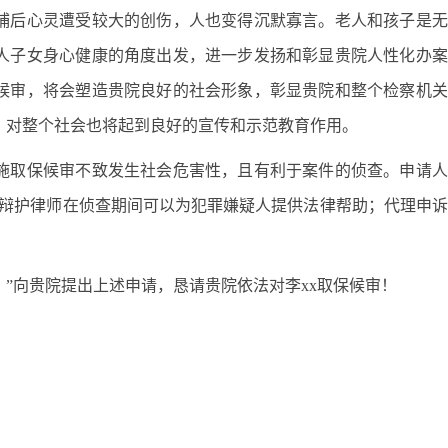
被捕后心灵遭受较大的创伤，人也变得沉默寡言。老人和孩子是
人子女身心健康的角度出发，进一步发扬和彰显贵院人性化办案
保候审，将会塑造贵院良好的社会形象，彰显贵院和整个检察机
，对整个社会也将起到良好的宣传和示范教育作用。
实施取保候审不致发生社会危害性，且有利于案件的侦查。申请
“辩护律师在侦查期间可以为犯罪嫌疑人提供法律帮助；代理申
”向贵院提出上述申请，恳请贵院依法对李xx取保候审！