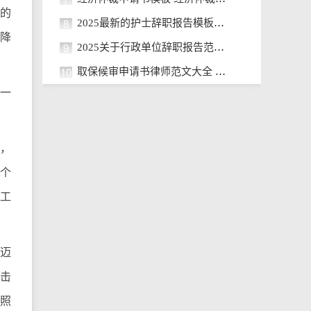
季的
8
2025最新的护士辞职报告模板汇总
降
9
2025关于行政单位辞职报告范文 行
10
取保候审申请书律师范文大全 关于
来一
眠，
一个
工
年迈
打击
的照