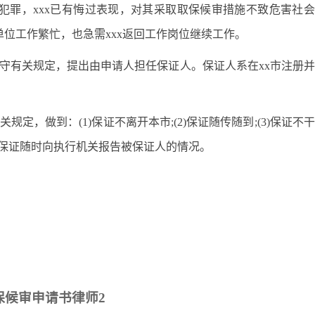
犯罪，xxx已有悔过表现，对其采取取保候审措施不致危害社
位工作繁忙，也急需xxx返回工作岗位继续工作。
遵守有关规定，提出由申请人担任保证人。保证人系在xx市注册
定，做到：(1)保证不离开本市;(2)保证随传随到;(3)保证不
且保证随时向执行机关报告被保证人的情况。
保候审申请书律师2