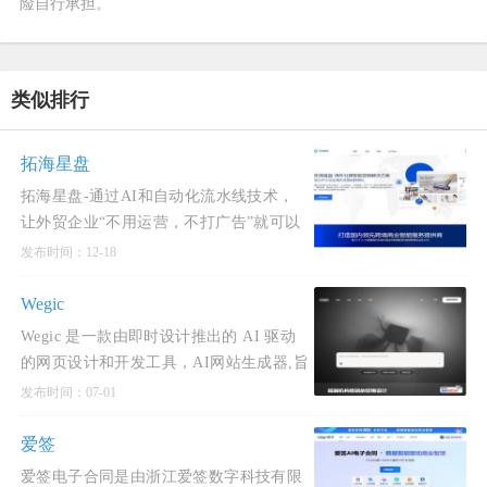
险自行承担。
类似排行
拓海星盘
拓海星盘-通过AI和自动化流水线技术，
让外贸企业“不用运营，不打广告”就可以
通过海外社媒“精准匹配，营销转化海外
发布时间：12-18
本地分销商”的外贸新解决方案。大幅降
Wegic
Wegic 是一款由即时设计推出的 AI 驱动
的网页设计和开发工具，AI网站生成器,旨
在通过对话式界面简化网站创建过程。用
发布时间：07-01
户可以通过自然语言与 AI 进行交互，无
需编程或设计经验即可快速创建个性化网
爱签
站。Wegic 支持多种类型
爱签电子合同是由浙江爱签数字科技有限