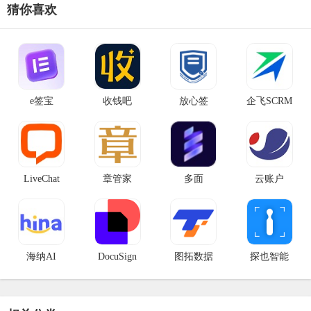
猜你喜欢
e签宝
收钱吧
放心签
企飞SCRM
LiveChat
章管家
多面
云账户
海纳AI
DocuSign
图拓数据
探也智能