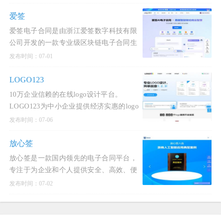
户可以通过自然语言与 AI 进行交互，无
需编程或设计经验即可快速创建个性化网
爱签
站。Wegic 支持多种类型
爱签电子合同是由浙江爱签数字科技有限
公司开发的一款专业级区块链电子合同生
态服务产品，致力于为企业提供从合同签
发布时间：07-01
订到管理、存证、争议解决的全生命周期
服务。
LOGO123
10万企业信赖的在线logo设计平台。
LOGO123为中小企业提供经济实惠的logo
设计服务。智能化设计公司logo，商标设
发布时间：07-06
计，标志设计及企业VI。在线下单，立刻
获得原创logo设计方案！
放心签
放心签是一款国内领先的电子合同平台，
专注于为企业和个人提供安全、高效、便
捷的电子合同签署和管理服务。
发布时间：07-02