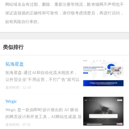
网站域名会有过期、删除、重新注册等情况，酷奇猫网不声明也不
保证该链接的正确性和可靠性，请仔细考虑清楚后，再进行访问，
如有风险自行承担。
类似排行
拓海星盘
拓海星盘-通过AI和自动化流水线技术，
让外贸企业“不用运营，不打广告”就可以
通过海外社媒“精准匹配，营销转化海外
发布时间：12-18
本地分销商”的外贸新解决方案。大幅降
Wegic
Wegic 是一款由即时设计推出的 AI 驱动
的网页设计和开发工具，AI网站生成器,旨
在通过对话式界面简化网站创建过程。用
发布时间：07-01