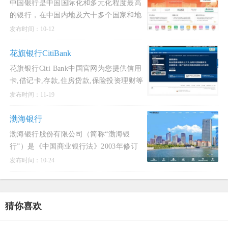
中国银行是中国国际化和多元化程度最高
的银行，在中国内地及六十多个国家和地
区为客户提供全面的金融服务。主要经营
发布时间：10-12
商业银行业务：公司金融、个人金融和金
融市场业务，并通过附属
花旗银行CitiBank
花旗银行Citi Bank中国官网为您提供信用
卡,借记卡,存款,住房贷款,保险投资理财等
环球银行金融服务,诚邀您的关注.花旗集
发布时间：11-19
团是企业与机构客户的卓越银行伙伴，尤
其在提供跨境服
渤海银行
渤海银行股份有限公司（简称“渤海银
行”）是《中国商业银行法》2003年修订
以来，唯一一家全新成立的全国性股份制
发布时间：10-24
商业银行，是第一家自2000年来在发起设
立阶段就引进境外
猜你喜欢