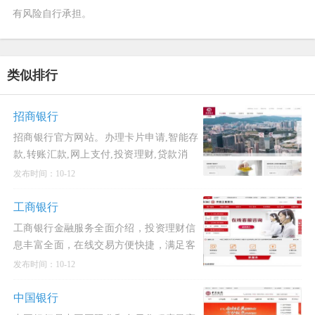
有风险自行承担。
类似排行
招商银行
招商银行官方网站。办理卡片申请,智能存
款,转账汇款,网上支付,投资理财,贷款消
费,信用卡还款,生活缴费,外汇买卖,实时利
发布时间：10-12
率,汇率查询,公司理财,企业贷款等业务,享
受一站式综
工商银行
工商银行金融服务全面介绍，投资理财信
息丰富全面，在线交易方便快捷，满足客
户专业化、多元化、人性化的金融服务需
发布时间：10-12
求，打造集业务、信息、交易、购物、互
动于一体综合性金融服务平
中国银行