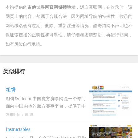
本站提供的
吉他世界网官网链接地址
，源自互联网，在收录时，该
网页上的内容，都属于合规合法，因为网址导航的特殊性，收录的
网站域名会有过期、删除、重新注册等情况，酷奇猫网不声明也不
保证该链接的正确性和可靠性，请仔细考虑清楚后，再进行访问，
如有风险自行承担。
类似排行
粗饼
粗饼&middot;中国魔方赛事网是一个专门
面向中国内地的魔方赛事平台，提供了丰
富的功能和服务。该网站与世界魔方协会
发布时间：10-19
（WCA）官网具有类似的功能，主要用于
公示和报名中国内地的所有W
Instructables