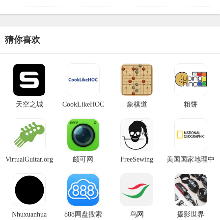
盖多个品类与知名品牌，满足不同用户在
音乐聆听、创作及演奏等方面的高端需
求。听懂一切官网入口网址：htt
猜你喜欢
天空之城
CookLikeHOC
象棋道
粗饼
VirtualGuitar.org
颇可网
FreeSewing
美国国家地理中
文网
Nhuxuanhua
888网盘搜索
鸟网
摄影世界