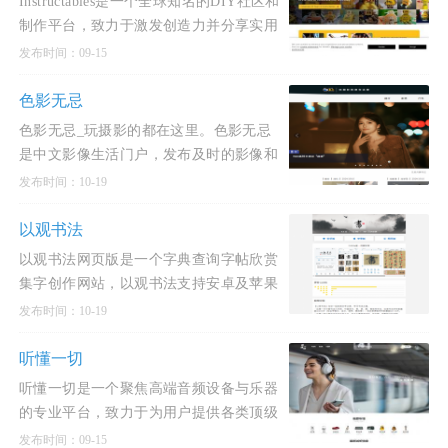
Instructables是一个全球知名的DIY社区和
制作平台，致力于激发创造力并分享实用
的项目教程。自2005年创立以来，
发布时间：09-15
Instructables已成为手工爱好者、工程师、
艺术家和教育者的灵感源泉，提供从简单
色影无忌
手工到高科技制作的丰富内容
色影无忌_玩摄影的都在这里。色影无忌
是中文影像生活门户，发布及时的影像和
摄影行业动态新闻和权威的器材评测和产
发布时间：10-19
品资讯，提供高质量的摄影作品发布，摄
影技巧交流与分享，拥有活
以观书法
以观书法网页版是一个字典查询字帖欣赏
集字创作网站，以观书法支持安卓及苹果
手机app。以古为鉴，观复知常。酷奇猫
发布时间：10-19
网收录的以观书法与您一起欣赏汉字之
美，学习书法之道。以观书法是一本中国
听懂一切
书法大字典，可查询行、草、隶、
听懂一切是一个聚焦高端音频设备与乐器
的专业平台，致力于为用户提供各类顶级
音频产品的最新试听信息与详细介绍，涵
发布时间：09-15