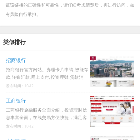
证该链接的正确性和可靠性，请仔细考虑清楚后，再进行访问，如
有风险自行承担。
类似排行
招商银行
招商银行官方网站。办理卡片申请,智能存
款,转账汇款,网上支付,投资理财,贷款消
费,信用卡还款,生活缴费,外汇买卖,实时利
发布时间：10-12
率,汇率查询,公司理财,企业贷款等业务,享
受一站式综
工商银行
工商银行金融服务全面介绍，投资理财信
息丰富全面，在线交易方便快捷，满足客
户专业化、多元化、人性化的金融服务需
发布时间：10-12
求，打造集业务、信息、交易、购物、互