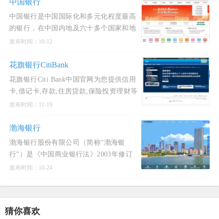
动于一体综合性金融服务平
中国银行
中国银行是中国国际化和多元化程度最高
的银行，在中国内地及六十多个国家和地
区为客户提供全面的金融服务。主要经营
发布时间：10-12
商业银行业务：公司金融、个人金融和金
融市场业务，并通过附属
花旗银行CitiBank
花旗银行Citi Bank中国官网为您提供信用
卡,借记卡,存款,住房贷款,保险投资理财等
环球银行金融服务,诚邀您的关注.花旗集
发布时间：11-19
团是企业与机构客户的卓越银行伙伴，尤
其在提供跨境服
渤海银行
渤海银行股份有限公司（简称“渤海银
行”）是《中国商业银行法》2003年修订
以来，唯一一家全新成立的全国性股份制
发布时间：10-24
商业银行，是第一家自2000年来在发起设
立阶段就引进境外
猜你喜欢