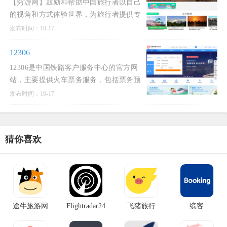
【穷游网】鼓励和帮助中国旅行者以自己
的视角和方式体验世界，为旅行者提供专
业、实用、全面的游旅行指南和旅游攻
发布时间：10-17
略，是中国旅行者们分享旅游目的地信息
和游记攻略的平台。
12306
12306是中国铁路客户服务中心的官方网
站，主要提供火车票务服务，包括票务预
订、改签、退票等功能。用户可以通过该
发布时间：10-17
平台查询列车时刻表、票价、余票情况以
及进行在线支付等操作
猜你喜欢
途牛旅游网
Flightradar24
飞猪旅行
缤客