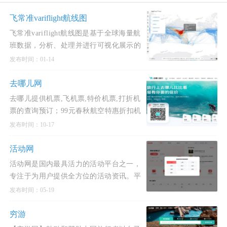
飞常准variflight航线图
飞常准variflight航线图是基于全球海量航
班数据，分析、处理并进行可视化展示的
多元服务产品。为机场、航司等业内组织
发布时间：01-14
及航空领域相关从业人员、科研者、旅客
等提供各维度的航
去哪儿网
去哪儿提供机票,飞机票,特价机票,打折机
票的查询预订；99元春秋航空特惠折扣机
票，百元南航、海航惊喜特价机票任您挑
发布时间：10-17
选,国航、深航1折特价机票和折扣机票一
网打尽，更多打折机票
活动网
活动网是国内最具活力的活动平台之一，
专注于为用户提供全方位的活动资讯。平
台覆盖的活动类型非常丰富，既有公益活
发布时间：05-19
动、商家促销、团购优惠，也包括户外旅
行、演出展览、音乐会、交友聚会、滑雪
穷游
温泉、露营等多种场景。用