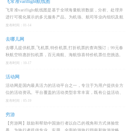
飞常准variflight航线图
飞常准variflight航线图是基于全球海量航班数据，分析、处理并
进行可视化展示的多元服务产品。为机场、航司等业内组织及航
空领域相关从业人员、科研者、旅客等提供各维度的航
发布时间：01-14
去哪儿网
去哪儿提供机票,飞机票,特价机票,打折机票的查询预订；99元春
秋航空特惠折扣机票，百元南航、海航惊喜特价机票任您挑选,
国航、深航1折特价机票和折扣机票一网打尽，更多打折机票
发布时间：10-17
活动网
活动网是国内最具活力的活动平台之一，专注于为用户提供全方
位的活动资讯。平台覆盖的活动类型非常丰富，既有公益活动、
商家促销、团购优惠，也包括户外旅行、演出展览、音乐会、交
发布时间：05-19
友聚会、滑雪温泉、露营等多种场景。用
穷游
【穷游网】鼓励和帮助中国旅行者以自己的视角和方式体验世
界，为旅行者提供专业、实用、全面的游旅行指南和旅游攻略，