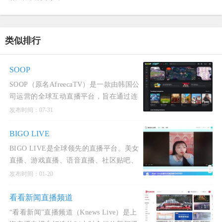
类似排行
SOOP
SOOP（原名AfreecaTV）是一款由韩国公
司运营的全球互动直播平台，旨在通过连
接用户与世界，提供丰富多样的内容和功
发布时间：07-31
能。
BIGO LIVE
BIGO LIVE是全球领先的直播平台。美女
直播、游戏直播、语音直播、社区贴吧、
在线随机聊天交友&hellip;&hellip;百万高
发布时间：01-20
颜值主播在BIGO与你实时互动！BIGO
LIVE 是由欢聚时代（YY
看看新闻直播频道
“看看新闻”直播频道（Knews Live）是上