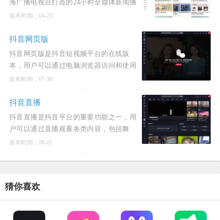
海广播电视台打造的24小时全媒体新闻播
报平台，致力于通过融合传统电视与新媒
发布时间：04-23
体技术，为观众提供实时、全景、沉浸式
的新闻体验。
抖音网页版
抖音网页版是抖音短视频平台的在线版
本，用户可以通过电脑浏览器访问和使用
抖音，无需下载应用程序。它提供了与手
发布时间：07-30
机端相似的功能，包括浏览、搜索、点
赞、评论、分享视频等，同时在操作界面
抖音直播
和视觉体验上进行了优化，以适应电
抖音直播是抖音平台的重要功能之一，用
户可以通过直播观看各类内容，包括舞
蹈、音乐、游戏、健身等。直播过程中，
发布时间：08-01
用户可以进行互动，如评论、点赞、关注
主播等。此外，平台还提供“我的关注”功
能，用户可以关注感兴趣的主播或
猜你喜欢