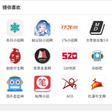
猜你喜欢
冬日小说网
鲸云轻小说网
17k小说网
大李敖全集5.0
创世中文网
世界名著网
520书库
乐听吧
我不是盐神
鲲弩小说
AO3
红薯中文网