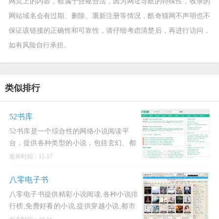
网页上的内容，都属于合规合法，因为网址导航的特殊性，收录的
网站域名会有过期、删除、重新注册等情况，酷奇猫网不声明也不
保证该链接的正确性和可靠性，请仔细考虑清楚后，再进行访问，
如有风险自行承担。
类似排行
52书库
52书库是一个综合性的网络小说阅读平
台，提供各种类型的小说，包括玄幻、都
市、言情、耽美小说、武侠修真、都市言
发布时间：11-17
情、言情穿越、科幻异能等。52书库
(www.po5.net)分享各类好看
八零电子书
八零电子书提供精彩小说阅读,各种小说排
行榜,免费好看的小说,提供穿越小说,都市
小说,言情小说,玄幻小说,重生小说,网游小