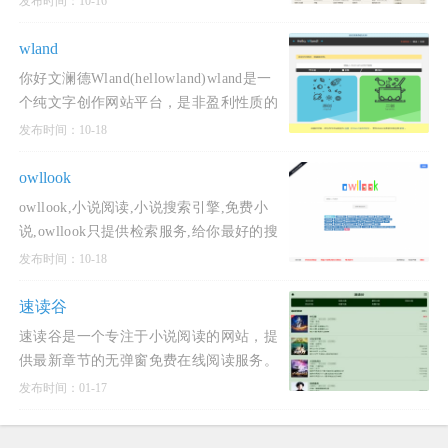
发布时间：10-16
说,武侠小说,历史小说等全本全集完结小
说在线阅读及
wland
你好文澜德Wland(hellowland)wland是一
个纯文字创作网站平台，是非盈利性质的
纯文字内容创作发布平台，专门为作者提
发布时间：10-18
供相应功能的创作平台。wland的设计核
心主旨是让文学创作能
owllook
owllook,小说阅读,小说搜索引擎,免费小
说,owllook只提供检索服务,给你最好的搜
索服务,最清新简洁的阅读体验,无广告,页
发布时间：10-18
面清爽,免费全本小说,酷酷小说搜索如遇
打不开某书源,
速读谷
速读谷是一个专注于小说阅读的网站，提
供最新章节的无弹窗免费在线阅读服务。
该网站以清爽干净的界面和无不良弹窗的
发布时间：01-17
阅读体验为特色，支持纯手打无错字小说
全文阅读，更新速度快且