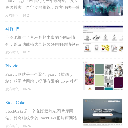
Pixivel 是Pixiv(p站)的一个镜像站。支持
高级搜索，自定义的推荐，超方便的一键
下载图片！还支持登录收藏和关注插画
发布时间：10-24
师！看看有没有你中意的插画吧！使用酷
奇猫网分享的Pixivel网站，可
斗图吧
斗图吧提供了各种各样丰富的斗图表情
包，以及功能强大且超级好用的表情包在
线制作器和GIF动图制作工具，你可以在
发布时间：10-24
这里快速找到或者制作各种你想要的表情
包。斗图吧是一个专注于
Pixivic
Pixivic网站是一个聚合 pixiv（插画 p
站）的图片网站，提供有限的 pixiv 排行
查看与免费高级会员 (热门排序) 搜索的站
发布时间：10-24
点。酷奇猫网提示Pixivic网过滤了和谐内
容，符合社会主义核心
StockCake
StockCake是一个免版权的AI图片库网
站。酷奇猫收录的StockCake图片库网站
内图片全部由AI生成，免版权可商用，无
发布时间：10-24