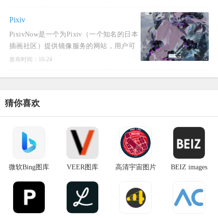
需注册登录即可无限免费下载。
StockCake图库网站无需注册，即可免
Pixiv
PixivNow是一个为Pixiv（一个知名的日本
插画社区）提供镜像服务的网站，用户可
以在无需登录的情况下直接在国内网络上
发布时间：10-24
使用该服务，搜索、查看和下载Pixiv上的
作品。PixivNow拥有简洁
猜你喜欢
微软Bing图库
VEER图库
高清宇宙图片
BEIZ images