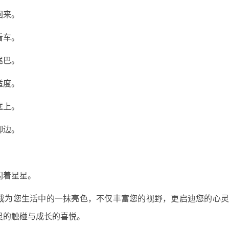
回来。
看车。
尾巴。
适度。
框上。
脚边。
。
闪着星星。
够成为您生活中的一抹亮色，不仅丰富您的视野，更启迪您的心
灵的触碰与成长的喜悦。