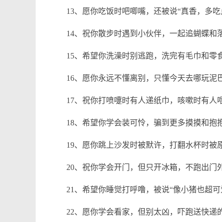
13、愿你吃饭时吧唧嘴，还被说“真香，多吃
14、祝你散步时遇到小伙伴，一起追蝴蝶和
15、希望你洗澡时别逃跑，洗完有毛巾和零
16、愿你永远不懂离别，只懂今天去哪玩泥
17、祝你打喷嚏时有人递纸巾，咳嗽时有人
18、希望你学会装可怜，骗到更多摸摸和抱
19、愿你跳上沙发时被默许，打翻水杯时被
20、祝你学会开门，但只开冰箱，不跑出门
21、希望你睡觉打呼噜，被说“像小猪也超可
22、愿你学会看家，但别太凶，吓跑送快递