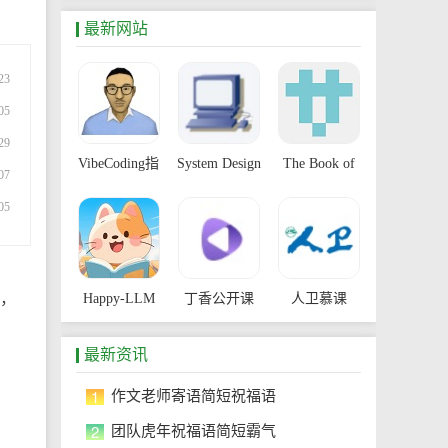
最新网站
23
05
29
VibeCoding指
System Design
The Book of
07
南
Primer
Secret
05
Knowledge
理，
Happy-LLM
丁香公开课
人卫慕课
最新资讯
1
作文老师寄语简短祝福语
2
团队虎年祝福语简短霸气