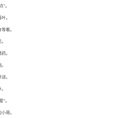
点”。
落叶。
食等着。
巴。
喂药。
抱。
原谅。
外。
爱”。
的小哥。