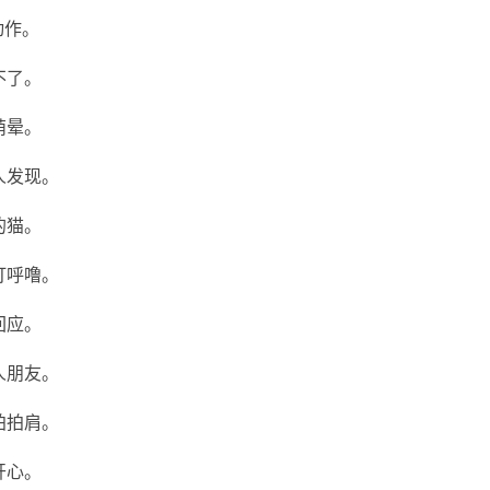
动作。
不了。
萌晕。
人发现。
的猫。
打呼噜。
回应。
人朋友。
拍拍肩。
开心。