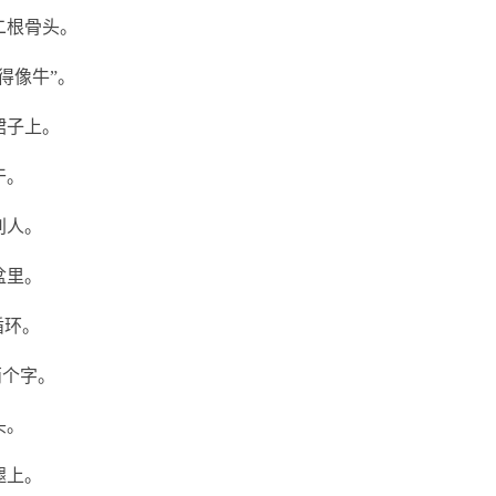
二根骨头。
得像牛”。
裙子上。
干。
别人。
盆里。
循环。
两个字。
头。
腿上。