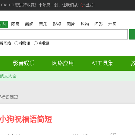
rl + D 键进行收藏！十年磨一剑，让我们从“
心
”出发！
站内
网页
新闻
音乐
影视
图片
购物
问答
地图
搜网站
搜资讯
查收录
影音娱乐
网络应用
AI工具集
范文大全
祝福语简短
小狗祝福语简短