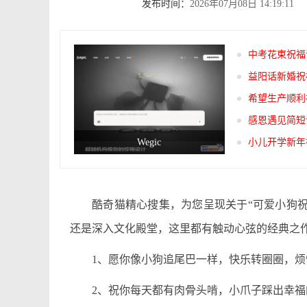
发布时间：
2026年07月08日 14:19:11
中考花束祝福
益阳话新婚祝
希望生产顺利
感恩遇见简短
Wegic
小儿开学新年
酷奇猫精心搜集，为您呈现关于“可爱小狗
还是深入文化殿堂，这里都有触动心弦的经典之
1、愿你像小狗追尾巴一样，快乐转圈圈，烦
2、祝你每天都有肉骨头啃，小爪子踩出幸福