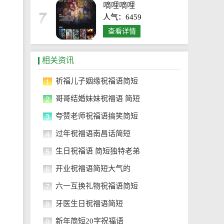
嘀哩嘀哩
人气：6459
查看详情
相关资讯
1
祈福儿子姻缘祝福语简短
2
哥哥结婚妹妹祝福语 简短
3
夸赞老师祝福语搞笑简短
4
过年祝福语南昌话简短
5
生日祝福语 简短独特老弟
6
开业祝福语简短大气的
7
六一互换礼物祝福语简短
8
牙医生日祝福语简短
9
新年简短20字祝福语