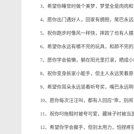
3、希望你睡觉时做个美梦，梦里全是肉肉和
4、愿你出门遇好人，回家有拥抱，尾巴永远
5、祝你跑步时像风一样快，摔跤了也有人摸
6、希望你永远有嚼不完的玩具，和舔不完的
7、愿你学会偷懒，躺在阳光里打滚，晒成小
8、祝你变身拆家小能手，但主人永远笑着原
9、希望你耳朵永远竖着听夸奖，嘴巴永远咧
10、愿你每次汪汪叫，都有人回应“乖，别闹
11、祝你叼拖鞋时被夸可爱，藏袜子时被当
12、希望你学会握手，但别太用力，怕捏疼