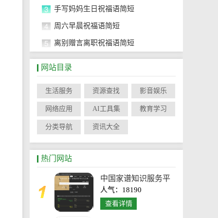
3
手写妈妈生日祝福语简短
4
周六早晨祝福语简短
5
离别赠言离职祝福语简短
网站目录
生活服务
资源查找
影音娱乐
网络应用
AI工具集
教育学习
分类导航
资讯大全
热门网站
中国家谱知识服务平
人气：18190
台
查看详情