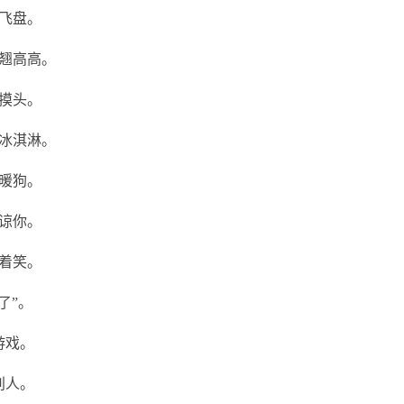
飞盘。
翘高高。
摸头。
冰淇淋。
暖狗。
谅你。
着笑。
了”。
游戏。
别人。