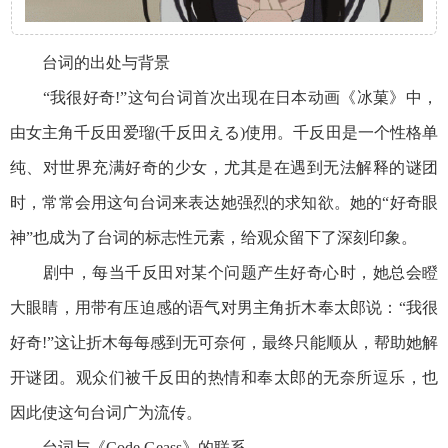
台词的出处与背景
“我很好奇!”这句台词首次出现在日本动画《冰菓》中，
由女主角千反田爱瑠(千反田える)使用。千反田是一个性格单
纯、对世界充满好奇的少女，尤其是在遇到无法解释的谜团
时，常常会用这句台词来表达她强烈的求知欲。她的“好奇眼
神”也成为了台词的标志性元素，给观众留下了深刻印象。
剧中，每当千反田对某个问题产生好奇心时，她总会瞪
大眼睛，用带有压迫感的语气对男主角折木奉太郎说：“我很
好奇!”这让折木每每感到无可奈何，最终只能顺从，帮助她解
开谜团。观众们被千反田的热情和奉太郎的无奈所逗乐，也
因此使这句台词广为流传。
台词与《Code Geass》的联系