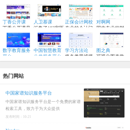
Knowledge
帮助开发者学
本原理,训练流
一个通过与 AI
实用的列表、
习大型系统设
程,模型构建等
结对编程，将
手册、备忘
计原理、备战
内容,适合具备
想法变为现实
单、黑客技
丁香公开课
人卫慕课
正保会计网校
对啊网
技术面试，是
一定编程和深
的终极工作站
巧、一行代
丁香公开课是
汇集了182家医
专业的会计门
国内专业的财
系统设计领域
度学习知识的
码、命令行/网
将传统线下授
学高等院校的
户网站，专注
经财会会计类
的权威学习资
学习者。
页工具资源。
课搬到网络平
顶尖资源
财会职业培训
职业教育分班
源。
台
品牌,从事初级
直播网校
数字教育服务
中国智慧教育
学习方法论
图之典
会计职称考试
平台
公共服务平台
将各类思维模
可视化图表学
以数字化推动
全称中国国家
型、创新方法
习网站
教育高质量发
智慧教育公共
和项目管理工
展为核心，服
服务平台国际
具进行结构化
热门网站
务全国各级各
版
归纳
类学校、教
师、学生及社
中国家谱知识服务平台
会公众。
中国家谱知识服务平台是一个免费的家谱
检索工具，致力于为大众提供
发布时间：10-21