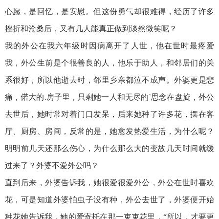
心愿，是回忆，是安慰。但这份勇气却很难得，经历了许多
挫折和沧桑后，又有几人能真正做到淡然微笑呢？
我的外公在我六年级时因病离开了人世，他在世时最疼爱
我，外公生前是个很善良的人，他乐于助人，和邻居们的关
系很好，所以他逝去时，邻里乡亲都泣不成声。外婆更是悲
痛，偌大的.房子里，只剩她一人和无尽的`思念在盘旋，外公
去世后，她时常对着门口发呆，后来她种了许多花，摆在客
厅、厨房、房间，反常的是，她愈发热爱生活，为什么呢？
明明前几天还那么伤心，为什么那么大的变故几天时间就缓
过来了？外婆不爱外公吗？
直到后来，外婆告诉我，她很爱很爱外公，外公在世时喜欢
花，可是知道外婆怕虫子没有种，外公去世了，外婆便开始
种花她告诉我，她的爱寄托在那一束束花里，“所以，才要更