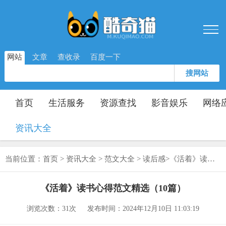
网站
文章
查收录
百度一下
搜网站
首页
生活服务
资源查找
影音娱乐
网络
资讯大全
当前位置：
首页
>
资讯大全
>
范文大全
>
读后感
>
《活着》读书心得范文精选（10篇）
《活着》读书心得范文精选（10篇）
浏览次数：
31次
发布时间：2024年12月10日 11:03:19