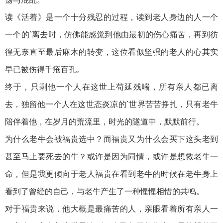
读《活着》是一个十分残忍的过程，读到老人身边的人一个
一个的`离去时，仿佛能感觉到他由最初的伤心痛苦，再到彷
徨无奈直至最后麻木的转变，这位看似坚强的老人的心其实
早已被伤得千疮百孔。
终于，只剩他一个人在这世上苟延残喘，所有亲人都已离
去，独留他一个人在这世态炎凉的`世界苦苦挣扎，只有老牛
陪伴着他，在岁月的荒流里，时光的隧道中，默默前行。
为什么老牛会被福贵选中？而福贵又为什么会买下这头老到
甚至马上要死去的牛？或许是因为同情，或许是想救老牛一
命，但是我更倾向于老人福贵在看到老牛的时候在老牛身上
看到了曾经的自己，与老牛产生了一种惺惺相惜的共鸣。
对于福贵来说，他大概是最痛苦的人，亲眼看着所有亲人一