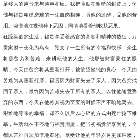
足够大的声音来与涛声和应。我把脸贴在粗糙的封皮上，仿
佛与福贵粗糙磨难的一生血肉相连，听他的迷醉，品他的苦
泪。惋惜地注视他种下恶因，同情地看着他收获恶果。
狂躁纵欲的生活，福贵享受着感官的高歌和精神的热狂，万
贯家财一夜化为乌有，预支了一生所有的幸福和快乐，余生
将是贫穷和苦难，来耕耘他的人生。他那被财富蒙住的眼
睛，今天由贫穷将其重新打开；被欲望挫钝的良心，今天由
苦难为其重新打磨。福贵因为财富失去了亲人，因为贫穷找
回了亲人，最终因为苦难失去了所有的亲人。以往他随意丢
弃的东西，今天在他将其视为至宝的时候不声不响地离去。
艰难地等来的幸福，却不久以后以心碎的方式由死亡拉下帷
幕，生活就在不停地与福贵周旋，把当初福贵所享受的，全
都以苦难再次加倍地奉还。享受让他的年轻岁月更加璀璨，