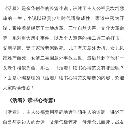
《活着》是余华创作的长篇小说，讲述了主人公福贵坎坷悲
凉的一生，小说以福贵少年时代嗜赌成性、家道中落为开
端，紧接着是经历了土地改革、三年自然灾害、文化大革命
等一系列重大历史事件，以及个人遭遇的接二连三的打击：
父亲早逝、妻子家珍劳累致死、儿子有庆意外夭折、女儿凤
霞难产而死、女婿二喜因意外事故去世、最后只剩下他和一
头老牛相依为命。那么，《活着》读书心得范文有哪些呢？
下面是小编整理的《活着》读书心得范文精选的内容，欢迎
大家阅读借鉴！
《活着》读书心得篇1
《活着》，主人公福贵用平静地近乎陌生人的语调，讲述了
自己与身边人的命运，父亲气极猝死，母亲念儿而死，战友