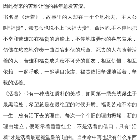
因此得来的苦难让他的暮年愈发苦涩。
书名是《活着》，故事里的人却在一个个地死去。主人公
叫“福贵”，却怎么也说不上“大福大贵”。命运的.手不停地把
不幸和苦难加在福贵的肩膀上，不停地拨弄他的喜怒哀乐，
仿佛在悠悠地弹奏一曲跌宕起伏的乐章。死去的人考验着活
着的人，苦难和福贵成为密不可分的朋友，相互仇恨，相互
依赖，一起呼吸，一起满目疮痍。福贵依旧坚强地活着，坚
毅的活着。
《活着》带有一种凄红质朴的美感，如同第一缕光线诞生于
最黑暗处，希望总是在最绝望的时候升腾。福贵苦难不幸的
一生，总有活下去的理由。每次一个个旧的理由坍塌，新的
理由建立，便昭示着嚣嚣红尘，不是活着的借口，只有“活
着”才是活着最冠冕堂皇的`理由。当生命中再也没有什么东西