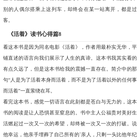
别的人偶尔搭乘上这列车，却终会在某一站离开，都是过
客。
《活着》读书心得篇8
看这本书是因为同名电影《活着》，作者用最朴实无华，平
铺直述的语言向我们展示了人生的真谛。这本书我其实看的
有点久远了，但是这本书给我的震撼一直存在。简介中的那
句“人是为了活着本身而活着，而不是为了活着以外的任何事
而活着”一直萦绕在耳。
看完这本书，感觉一切语言在此刻都是苍白与无力的，这本
书的阅读是让人恐惧甚至窒息的。书中主人公福贵对美好生
活燃起过一次又一次的希望，却终被一次又一次的打破。说
他幸运，他亲手埋葬了自己所有的`亲人，只剩一头比他年纪