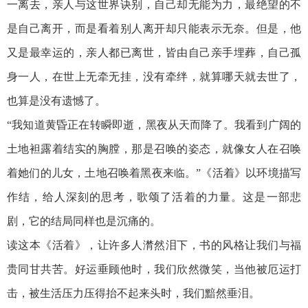
一离去，亲人与这世界诀别，自己却无能为力，最绝望的不
是自己离开，而是看着别人离开却只能表示无奈。但是，他
又是最幸运的，亲人都已离世，皆由自己亲手埋葬，自己孤
身一人，在世上无牵无挂，没有牵绊，就算哪天就去世了，
也算是没有遗憾了。
“我知道黄昏正在转瞬即逝，黑夜从天而降了。我看到广阔的
土地袒露着结实的胸膛，那是召唤的姿态，就像女人在召唤
着她们的儿女，土地召唤着黑夜来临。”《活着》以环境描写
作结，给人深刻的思考，歌颂了活着的力量。这是一部悲
剧，它的结局同样也是沉痛的。
读这本《活着》，让许多人潸然泪下，书的风格让我们与福
贵同甘共苦。好运垂顾他时，我们欣然微笑，当他被厄运打
击，被生活压力压得抬不起来头时，我们黯然垂泪。