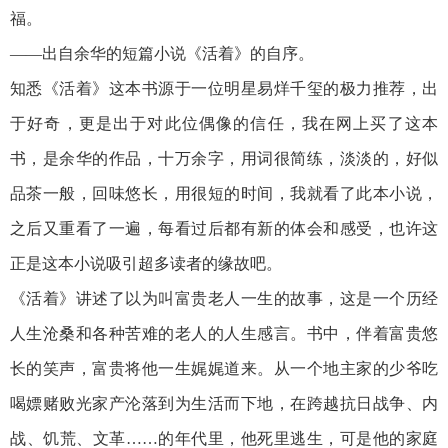
福。
——出自余华的短篇小说《活着》的自序。
知悉《活着》这本书源于一位明星易烊千玺的极力推荐，出
于好奇，更是出于对此位偶像的信任，我在网上买了这本
书，是余华的作品，十万余字，用词很简练，淡淡的，好似
品茶一般，回味悠长，用很短的时间，我就看了此本小说，
之后又重看了一遍，每看过后都有新的体会和感受，也许这
正是这本小说吸引超多读者的缘故吧。
《活着》讲述了以为叫富贵老人一生的故事，这是一个历经
人生沧桑和各种苦难的老人的人生感言。书中，伴着富贵悠
长的笑声，富贵将他一生娓娓道来。从一个地主家的少爷吃
喝嫖赌败光家产沦落到为生活而下地，在跨越抗日战争、内
战、饥荒、文革……的年代里，他死里逃生，可是他的家庭