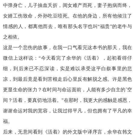
中弹身亡，儿子抽血夭折，闺女难产而死，妻子抱病而终，
女婿工伤致命，外孙吃豆噎死。在他的身边，所有他倾注了
情感的人，都离他而去，唯有那头名字也叫“福贵”的老牛与
之相依。
这是一个悲伤的故事，在我一口气看完这本书的那天，我在
微信上这样说：“今天看完了余华的《活着》，起初看得仔
细，到后来已不忍深读，实是难以承受这平白叙事里的悲
凉，到最后竟是看到苦根走后心里反有解脱之感。许是黑色
更显生命的张力？在时间与命运面前，人能有多少自主的`空
间？活着，要真切地活着。”在那时，我更大的感触是感恩，
谢谢命运对我的宽容，让我过得平凡，但也拥有了平凡的幸
福。
后来，无意间看到《活着》的外文版中译序言，余华在韩文