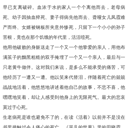
早已支离破碎。血浓于水的家人一个个离他而去，老母病
死、幼子因抽血猝死、妻子得病先他而去、聋哑女儿凤霞难
产而终、女婿被钢板所夹意外惨死，只留下一个小小的孙子
苦根，竟也在那个饥饿的年代里，活活噎死。
他用他破败的身躯送走了一个又一个他挚爱的亲人，用他布
满茧子的黝黑粗糙的双手掩埋了一个又一个亲人，最后与一
只老黄牛做伴。这对我们来说，是多么不能承受的痛苦，可
他经历了一遭又一遭。他以笑来代替泪，伴随着死亡的兢兢
战战地活着，他悠悠地讲述着他自己的故事，不悲不喜，他
嘿嘿地笑着，却让人感受到他身上的无限死气。最大的悲哀
莫过于心死。
生老病死是谁也避免不了的，在读《活着》以前并不是没在
书里接触过令人痛心的死亡。《平凡的世界》里的田晓霞，