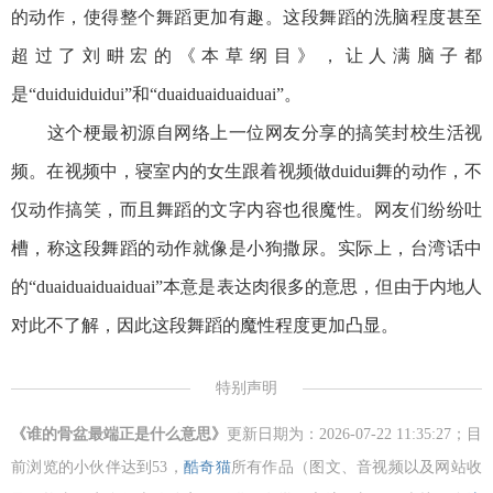
的动作，使得整个舞蹈更加有趣。这段舞蹈的洗脑程度甚至
超过了刘畊宏的《本草纲目》，让人满脑子都
是“duiduiduidui”和“duaiduaiduaiduai”。
这个梗最初源自网络上一位网友分享的搞笑封校生活视
频。在视频中，寝室内的女生跟着视频做duidui舞的动作，不
仅动作搞笑，而且舞蹈的文字内容也很魔性。网友们纷纷吐
槽，称这段舞蹈的动作就像是小狗撒尿。实际上，台湾话中
的“duaiduaiduaiduai”本意是表达肉很多的意思，但由于内地人
对此不了解，因此这段舞蹈的魔性程度更加凸显。
特别声明
《谁的骨盆最端正是什么意思》
更新日期为：2026-07-22 11:35:27；目
前浏览的小伙伴达到
53，
酷奇猫
所有作品（图文、音视频以及网站收