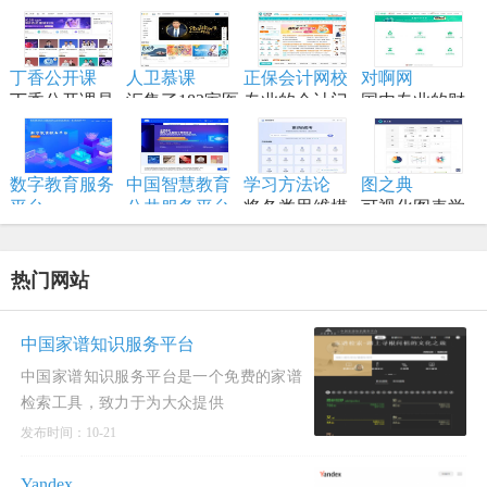
Knowledge
帮助开发者学
本原理,训练流
一个通过与 AI
实用的列表、
习大型系统设
程,模型构建等
结对编程，将
手册、备忘
计原理、备战
内容,适合具备
想法变为现实
单、黑客技
丁香公开课
人卫慕课
正保会计网校
对啊网
技术面试，是
一定编程和深
的终极工作站
巧、一行代
丁香公开课是
汇集了182家医
专业的会计门
国内专业的财
系统设计领域
度学习知识的
码、命令行/网
将传统线下授
学高等院校的
户网站，专注
经财会会计类
的权威学习资
学习者。
页工具资源。
课搬到网络平
顶尖资源
财会职业培训
职业教育分班
源。
台
品牌,从事初级
直播网校
数字教育服务
中国智慧教育
学习方法论
图之典
会计职称考试
平台
公共服务平台
将各类思维模
可视化图表学
以数字化推动
全称中国国家
型、创新方法
习网站
教育高质量发
智慧教育公共
和项目管理工
展为核心，服
服务平台国际
具进行结构化
热门网站
务全国各级各
版
归纳
类学校、教
师、学生及社
中国家谱知识服务平台
会公众。
中国家谱知识服务平台是一个免费的家谱
检索工具，致力于为大众提供
发布时间：10-21
Yandex