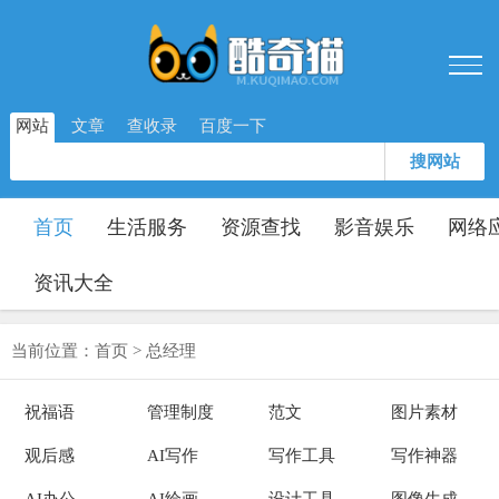
网站
文章
查收录
百度一下
搜网站
首页
生活服务
资源查找
影音娱乐
网络
资讯大全
当前位置：
首页
>
总经理
祝福语
管理制度
范文
图片素材
观后感
AI写作
写作工具
写作神器
AI办公
AI绘画
设计工具
图像生成