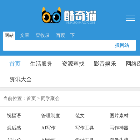
网站
文章
查收录
百度一下
搜网站
首页
生活服务
资源查找
影音娱乐
网络
资讯大全
当前位置：
首页
>
同学聚会
祝福语
管理制度
范文
图片素材
观后感
AI写作
写作工具
写作神器
AI办公
AI绘画
设计工具
图像生成